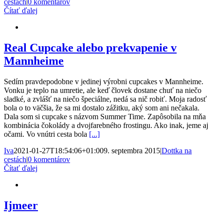
cestách
|
0 komentárov
Čítať ďalej
Real Cupcake alebo prekvapenie v
Mannheime
Sedím pravdepodobne v jedinej výrobni cupcakes v Mannheime.
Vonku je teplo na umretie, ale keď človek dostane chuť na niečo
sladké, a zvlášť na niečo špeciálne, nedá sa nič robiť. Moja radosť
bola o to väčšia, že sa mi dostalo zážitku, aký som ani nečakala.
Dala som si cupcake s názvom Summer Time. Zapôsobila na mňa
kombinácia čokolády a dvojfarebného frostingu. Ako inak, jeme aj
očami. Vo vnútri cesta bola
[...]
Iva
2021-01-27T18:54:06+01:00
9. septembra 2015
|
Dottka na
cestách
|
0 komentárov
Čítať ďalej
Ijmeer