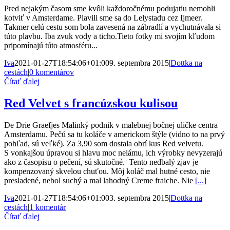
Pred nejakým časom sme kvôli každoročnému podujatiu nemohli
kotviť v Amsterdame. Plavili sme sa do Lelystadu cez Ijmeer.
Takmer celú cestu som bola zavesená na zábradlí a vychutnávala si
túto plavbu. Iba zvuk vody a ticho.Tieto fotky mi svojím kľudom
pripomínajú túto atmosféru...
Iva
2021-01-27T18:54:06+01:00
9. septembra 2015
|
Dottka na
cestách
|
0 komentárov
Čítať ďalej
Red Velvet s francúzskou kulisou
De Drie Graefjes Malinký podnik v malebnej bočnej uličke centra
Amsterdamu. Pečú sa tu koláče v americkom štýle (vidno to na prvý
pohľad, sú veľké). Za 3,90 som dostala obrí kus Red velvetu.
S vonkajšou úpravou si hlavu moc nelámu, ich výrobky nevyzerajú
ako z časopisu o pečení, sú skutočné. Tento nedbalý zjav je
kompenzovaný skvelou chuťou. Môj koláč mal hutné cesto, nie
presladené, nebol suchý a mal lahodný Creme fraiche. Nie
[...]
Iva
2021-01-27T18:54:06+01:00
3. septembra 2015
|
Dottka na
cestách
|
1 komentár
Čítať ďalej