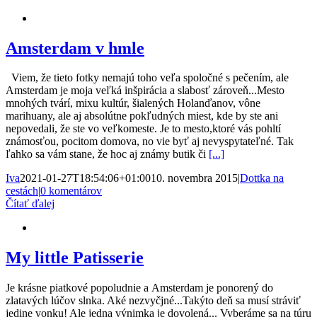
Amsterdam v hmle
Viem, že tieto fotky nemajú toho veľa spoločné s pečením, ale
Amsterdam je moja veľká inšpirácia a slabosť zároveň...Mesto
mnohých tvárí, mixu kultúr, šialených Holanďanov, vône
marihuany, ale aj absolútne pokľudných miest, kde by ste ani
nepovedali, že ste vo veľkomeste. Je to mesto,ktoré vás pohltí
známosťou, pocitom domova, no vie byť aj nevyspytateľné. Tak
ľahko sa vám stane, že hoc aj známy butik či
[...]
Iva
2021-01-27T18:54:06+01:00
10. novembra 2015
|
Dottka na
cestách
|
0 komentárov
Čítať ďalej
My little Patisserie
Je krásne piatkové popoludnie a Amsterdam je ponorený do
zlatavých lúčov slnka. Aké nezvyčjné...Takýto deň sa musí stráviť
jedine vonku! Ale jedna výnimka je dovolená... Vyberáme sa na túru