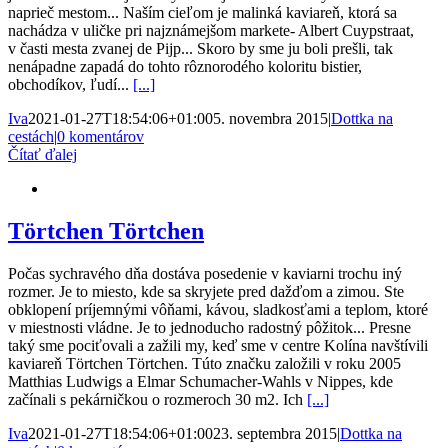
naprieč mestom... Naším cieľom je malinká kaviareň, ktorá sa
nachádza v uličke pri najznámejšom markete- Albert Cuypstraat,
v časti mesta zvanej de Pijp... Skoro by sme ju boli prešli, tak
nenápadne zapadá do tohto rôznorodého koloritu bistier,
obchodíkov, ľudí...
[...]
Iva
2021-01-27T18:54:06+01:00
5. novembra 2015
|
Dottka na
cestách
|
0 komentárov
Čítať ďalej
Törtchen Törtchen
Počas sychravého dňa dostáva posedenie v kaviarni trochu iný
rozmer. Je to miesto, kde sa skryjete pred dažďom a zimou. Ste
obklopení príjemnými vôňami, kávou, sladkosťami a teplom, ktoré
v miestnosti vládne. Je to jednoducho radostný pôžitok... Presne
taký sme pociťovali a zažili my, keď sme v centre Kolína navštívili
kaviareň Törtchen Törtchen. Túto značku založili v roku 2005
Matthias Ludwigs a Elmar Schumacher-Wahls v Nippes, kde
začínali s pekárničkou o rozmeroch 30 m2. Ich
[...]
Iva
2021-01-27T18:54:06+01:00
23. septembra 2015
|
Dottka na