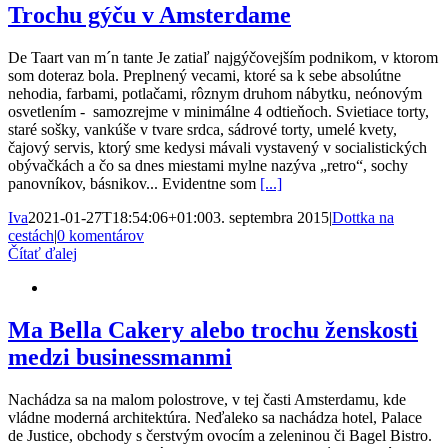
Trochu gýču v Amsterdame
De Taart van m´n tante Je zatiaľ najgýčovejším podnikom, v ktorom
som doteraz bola. Preplnený vecami, ktoré sa k sebe absolútne
nehodia, farbami, potlačami, rôznym druhom nábytku, neónovým
osvetlením - samozrejme v minimálne 4 odtieňoch. Svietiace torty,
staré sošky, vankúše v tvare srdca, sádrové torty, umelé kvety,
čajový servis, ktorý sme kedysi mávali vystavený v socialistických
obývačkách a čo sa dnes miestami mylne nazýva „retro“, sochy
panovníkov, básnikov... Evidentne som
[...]
Iva
2021-01-27T18:54:06+01:00
3. septembra 2015
|
Dottka na
cestách
|
0 komentárov
Čítať ďalej
Ma Bella Cakery alebo trochu ženskosti
medzi businessmanmi
Nachádza sa na malom polostrove, v tej časti Amsterdamu, kde
vládne moderná architektúra. Neďaleko sa nachádza hotel, Palace
de Justice, obchody s čerstvým ovocím a zeleninou či Bagel Bistro.