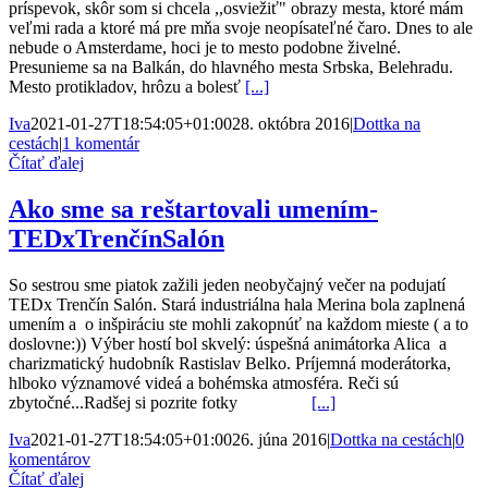
príspevok, skôr som si chcela ,,osviežiť" obrazy mesta, ktoré mám
veľmi rada a ktoré má pre mňa svoje neopísateľné čaro. Dnes to ale
nebude o Amsterdame, hoci je to mesto podobne živelné.
Presunieme sa na Balkán, do hlavného mesta Srbska, Belehradu.
Mesto protikladov, hrôzu a bolesť
[...]
Iva
2021-01-27T18:54:05+01:00
28. októbra 2016
|
Dottka na
cestách
|
1 komentár
Čítať ďalej
Ako sme sa reštartovali umením-
TEDxTrenčínSalón
So sestrou sme piatok zažili jeden neobyčajný večer na podujatí
TEDx Trenčín Salón. Stará industriálna hala Merina bola zaplnená
umením a o inšpiráciu ste mohli zakopnúť na každom mieste ( a to
doslovne:)) Výber hostí bol skvelý: úspešná animátorka Alica a
charizmatický hudobník Rastislav Belko. Príjemná moderátorka,
hlboko významové videá a bohémska atmosféra. Reči sú
zbytočné...Radšej si pozrite fotky
[...]
Iva
2021-01-27T18:54:05+01:00
26. júna 2016
|
Dottka na cestách
|
0
komentárov
Čítať ďalej