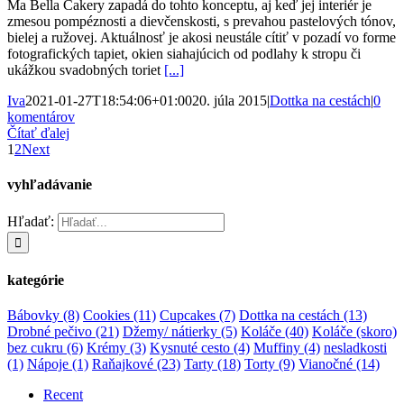
Ma Bella Cakery zapadá do tohto konceptu, aj keď jej interiér je
zmesou pompéznosti a dievčenskosti, s prevahou pastelových tónov,
bielej a ružovej. Aktuálnosť je akosi neustále cítiť v pozadí vo forme
fotografických tapiet, okien siahajúcich od podlahy k stropu či
ukážkou svadobných toriet
[...]
Iva
2021-01-27T18:54:06+01:00
20. júla 2015
|
Dottka na cestách
|
0
komentárov
Čítať ďalej
1
2
Next
vyhľadávanie
Hľadať:
kategórie
Bábovky
(8)
Cookies
(11)
Cupcakes
(7)
Dottka na cestách
(13)
Drobné pečivo
(21)
Džemy/ nátierky
(5)
Koláče
(40)
Koláče (skoro)
bez cukru
(6)
Krémy
(3)
Kysnuté cesto
(4)
Muffiny
(4)
nesladkosti
(1)
Nápoje
(1)
Raňajkové
(23)
Tarty
(18)
Torty
(9)
Vianočné
(14)
Recent