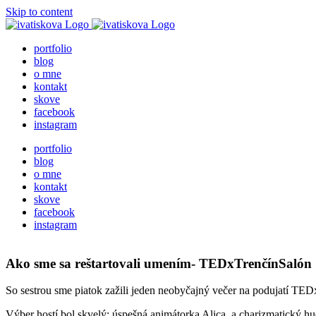
Skip to content
portfolio
blog
o mne
kontakt
skove
facebook
instagram
portfolio
blog
o mne
kontakt
skove
facebook
instagram
Ako sme sa reštartovali umením- TEDxTrenčínSalón
So sestrou sme piatok zažili jeden neobyčajný večer na podujatí TEDx
Výber hostí bol skvelý: úspešná animátorka Alica a charizmatický 