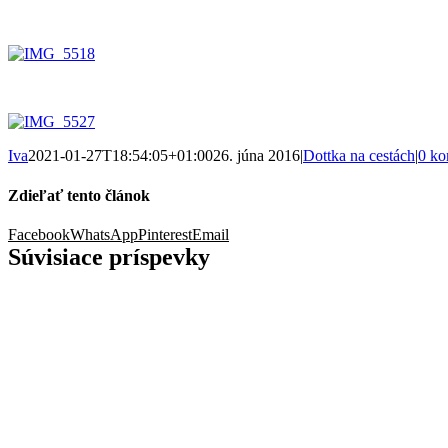
Iva
2021-01-27T18:54:05+01:00
26. júna 2016
|
Dottka na cestách
|
0 ko
Zdieľať tento článok
Facebook
WhatsApp
Pinterest
Email
Súvisiace príspevky