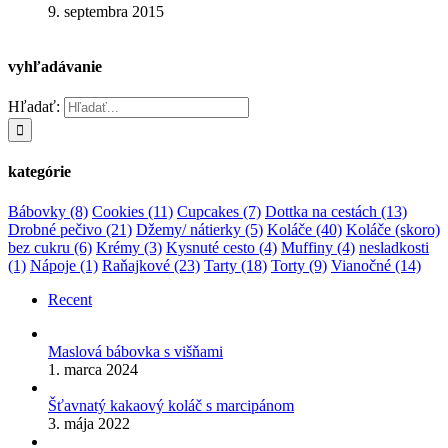
9. septembra 2015
vyhľadávanie
Hľadať:
kategórie
Bábovky
(8)
Cookies
(11)
Cupcakes
(7)
Dottka na cestách
(13)
Drobné pečivo
(21)
Džemy/ nátierky
(5)
Koláče
(40)
Koláče (skoro)
bez cukru
(6)
Krémy
(3)
Kysnuté cesto
(4)
Muffiny
(4)
nesladkosti
(1)
Nápoje
(1)
Raňajkové
(23)
Tarty
(18)
Torty
(9)
Vianočné
(14)
Recent
Maslová bábovka s višňami
1. marca 2024
Šťavnatý kakaový koláč s marcipánom
3. mája 2022