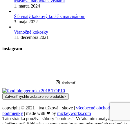
Maslová bábovka s višňami
1. marca 2024
Šťavnatý kakaový koláč s marcipánom
3. mája 2022
Vianočné kokosky
11. decembra 2021
instagram
sledovať
Zatvoriť rýchle zobrazenie produktu
×
copyright © 2021 · iva tišková · skove |
všeobecné obchodné
podmienky
| made with ❤︎ by
mickeyworks.com
Táto stránka používa súbory “cookies”. Vďaka nim analyzujeme
návštevnosť. Súhlasíte so spracovaním anonymizovaných osobných
údajov pre tento účel?
Súhlasím