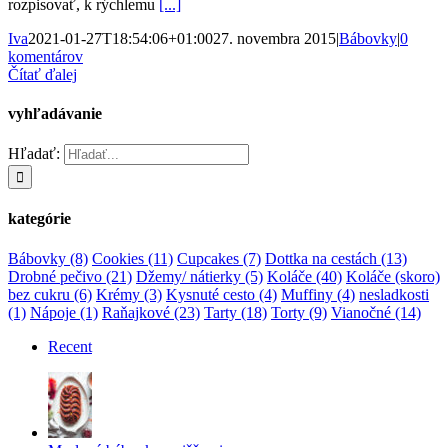
rozpisovať, k rýchlemu
[...]
Iva
2021-01-27T18:54:06+01:00
27. novembra 2015
|
Bábovky
|
0
komentárov
Čítať ďalej
vyhľadávanie
Hľadať:
kategórie
Bábovky
(8)
Cookies
(11)
Cupcakes
(7)
Dottka na cestách
(13)
Drobné pečivo
(21)
Džemy/ nátierky
(5)
Koláče
(40)
Koláče (skoro)
bez cukru
(6)
Krémy
(3)
Kysnuté cesto
(4)
Muffiny
(4)
nesladkosti
(1)
Nápoje
(1)
Raňajkové
(23)
Tarty
(18)
Torty
(9)
Vianočné
(14)
Recent