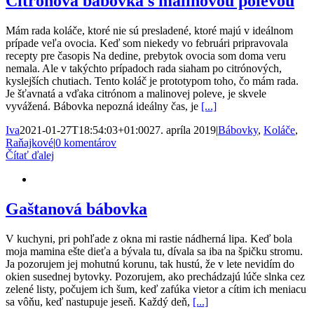
Citrónová bábovka s malinovou polevou
Mám rada koláče, ktoré nie sú presladené, ktoré majú v ideálnom
prípade veľa ovocia. Keď som niekedy vo februári pripravovala
recepty pre časopis Na dedine, prebytok ovocia som doma veru
nemala. Ale v takýchto prípadoch rada siaham po citrónových,
kyslejších chutiach. Tento koláč je prototypom toho, čo mám rada.
Je šťavnatá a vďaka citrónom a malinovej poleve, je skvele
vyvážená. Bábovka nepozná ideálny čas, je
[...]
Iva
2021-01-27T18:54:03+01:00
27. apríla 2019
|
Bábovky
,
Koláče
,
Raňajkové
|
0 komentárov
Čítať ďalej
Gaštanová bábovka
V kuchyni, pri pohľade z okna mi rastie nádherná lipa. Keď bola
moja mamina ešte dieťa a bývala tu, dívala sa iba na špičku stromu.
Ja pozorujem jej mohutnú korunu, tak hustú, že v lete nevidím do
okien susednej bytovky. Pozorujem, ako prechádzajú lúče slnka cez
zelené listy, počujem ich šum, keď zafúka vietor a cítim ich meniacu
sa vôňu, keď nastupuje jeseň. Každý deň,
[...]