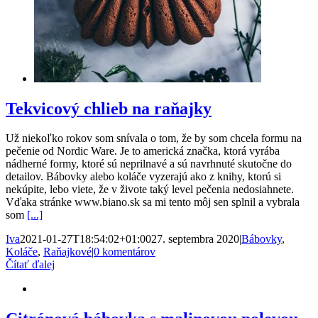
Tekvicový chlieb na raňajky
Už niekoľko rokov som snívala o tom, že by som chcela formu na
pečenie od Nordic Ware. Je to americká značka, ktorá vyrába
nádherné formy, ktoré sú neprilnavé a sú navrhnuté skutočne do
detailov. Bábovky alebo koláče vyzerajú ako z knihy, ktorú si
nekúpite, lebo viete, že v živote taký level pečenia nedosiahnete.
Vďaka stránke www.biano.sk sa mi tento môj sen splnil a vybrala
som
[...]
Iva
2021-01-27T18:54:02+01:00
27. septembra 2020
|
Bábovky
,
Koláče
,
Raňajkové
|
0 komentárov
Čítať ďalej