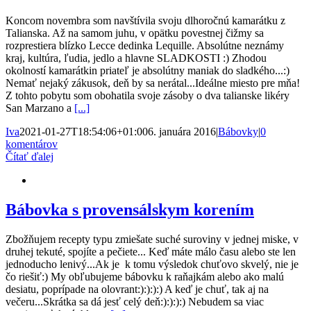
Koncom novembra som navštívila svoju dlhoročnú kamarátku z
Talianska. Až na samom juhu, v opätku povestnej čižmy sa
rozprestiera blízko Lecce dedinka Lequille. Absolútne neznámy
kraj, kultúra, ľudia, jedlo a hlavne SLADKOSTI :) Zhodou
okolností kamarátkin priateľ je absolútny maniak do sladkého...:)
Nemať nejaký zákusok, deň by sa nerátal...Ideálne miesto pre mňa!
Z tohto pobytu som obohatila svoje zásoby o dva talianske likéry
San Marzano a
[...]
Iva
2021-01-27T18:54:06+01:00
6. januára 2016
|
Bábovky
|
0
komentárov
Čítať ďalej
Bábovka s provensálskym korením
Zbožňujem recepty typu zmiešate suché suroviny v jednej miske, v
druhej tekuté, spojíte a pečiete... Keď máte málo času alebo ste len
jednoducho lenivý...Ak je k tomu výsledok chuťovo skvelý, nie je
čo riešiť:) My obľubujeme bábovku k raňajkám alebo ako malú
desiatu, poprípade na olovrant:):):):) A keď je chuť, tak aj na
večeru...Skrátka sa dá jesť celý deň:):):):) Nebudem sa viac