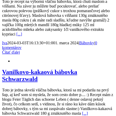
Toto je recept na výbornú vláčnu bábovku, ktorá chutí maslom a
višňami. Na záver ju môžete buď pocukrovať, alebo preliať
cukrovou polevou (práškový cukor s troxhou pomarančovej alebo
citrónovej šťavy). Maslová bábovka s višňami 130g zmäknutého
masla 80g cukru ( ak máte radi sladšiu, kľudne navýšte gramáž) 2
vajíčka 100g mletých mandlí 180g hladkej múky 125 ml
acidofilného mlieka alebo zakysanky 1čl vanilkového extraktu
kypriaci
[...]
Iva
2024-03-03T16:13:30+01:00
1. marca 2024
|
Bábovky
|
0
komentárov
Čítať ďalej
Vanilkovo-kakaová bábovka
Schwarzwald
Toto je jedna skvelá vláčna bábovka, ktorá sa mi podarila na prvý
šup, aj keď som si myslela, že som cesto dobre p.... :) Recept mám z
blogu Feier Täglich das schoene Leben ( denne oslavuj pekný
život), čo celkom sedí, s vidinou, že si ráno ku káve dám kúsok
dobrej bábovky, s tým sa mi zaspávalo slastne:) Vanilkovo-kakaová
bábovka Schwarzwald 180 g zmäknutého masla
[...]