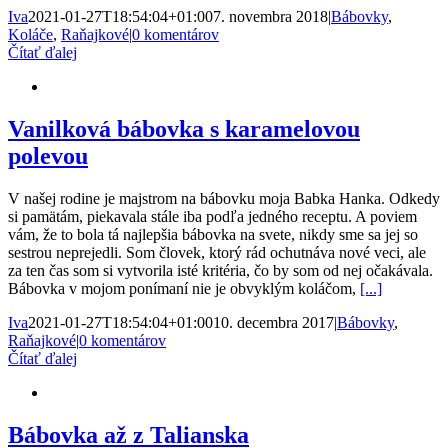
Iva
2021-01-27T18:54:04+01:00
7. novembra 2018
|
Bábovky
,
Koláče
,
Raňajkové
|
0 komentárov
Čítať ďalej
Vanilková bábovka s karamelovou
polevou
V našej rodine je majstrom na bábovku moja Babka Hanka. Odkedy
si pamätám, piekavala stále iba podľa jedného receptu. A poviem
vám, že to bola tá najlepšia bábovka na svete, nikdy sme sa jej so
sestrou neprejedli. Som človek, ktorý rád ochutnáva nové veci, ale
za ten čas som si vytvorila isté kritéria, čo by som od nej očakávala.
Bábovka v mojom ponímaní nie je obvyklým koláčom,
[...]
Iva
2021-01-27T18:54:04+01:00
10. decembra 2017
|
Bábovky
,
Raňajkové
|
0 komentárov
Čítať ďalej
Bábovka až z Talianska