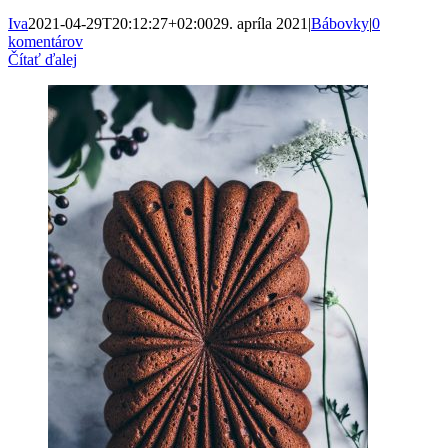
Iva
2021-04-29T20:12:27+02:00
29. apríla 2021
|
Bábovky
|
0
komentárov
Čítať ďalej