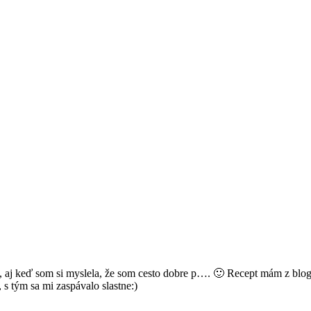
up, aj keď som si myslela, že som cesto dobre p…. 🙂 Recept mám z blog
 s tým sa mi zaspávalo slastne:)