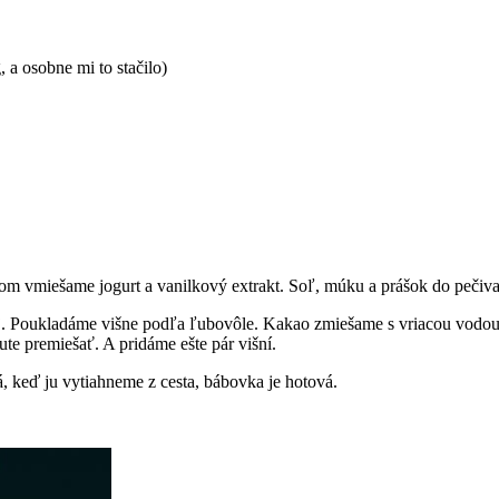
 a osobne mi to stačilo)
m vmiešame jogurt a vanilkový extrakt. Soľ, múku a prášok do pečiva
. Poukladáme višne podľa ľubovôle. Kakao zmiešame s vriacou vodou a
te premiešať. A pridáme ešte pár višní.
á, keď ju vytiahneme z cesta, bábovka je hotová.