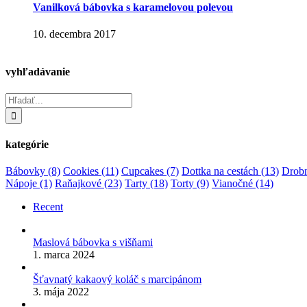
Vanilková bábovka s karamelovou polevou
10. decembra 2017
vyhľadávanie
Hľadať:
kategórie
Bábovky
(8)
Cookies
(11)
Cupcakes
(7)
Dottka na cestách
(13)
Drobn
Nápoje
(1)
Raňajkové
(23)
Tarty
(18)
Torty
(9)
Vianočné
(14)
Recent
Maslová bábovka s višňami
1. marca 2024
Šťavnatý kakaový koláč s marcipánom
3. mája 2022