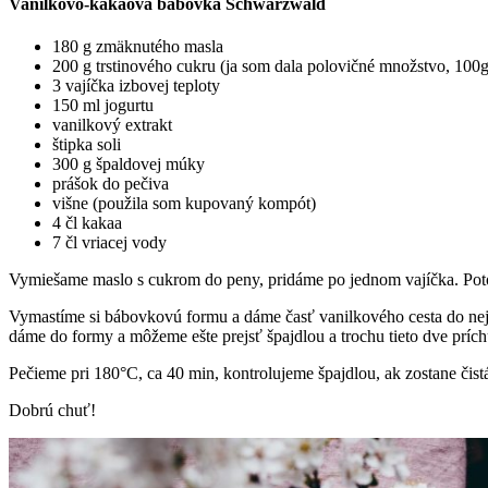
Vanilkovo-kakaová bábovka Schwarzwald
180 g zmäknutého masla
200 g trstinového cukru (ja som dala polovičné množstvo, 100g,
3 vajíčka izbovej teploty
150 ml jogurtu
vanilkový extrakt
štipka soli
300 g špaldovej múky
prášok do pečiva
višne (použila som kupovaný kompót)
4 čl kakaa
7 čl vriacej vody
Vymiešame maslo s cukrom do peny, pridáme po jednom vajíčka. Poto
Vymastíme si bábovkovú formu a dáme časť vanilkového cesta do nej
dáme do formy a môžeme ešte prejsť špajdlou a trochu tieto dve príchu
Pečieme pri 180°C, ca 40 min, kontrolujeme špajdlou, ak zostane čist
Dobrú chuť!