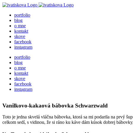
Skip
to
portfolio
content
blog
o mne
kontakt
skove
facebook
instagram
portfolio
blog
o mne
kontakt
skove
facebook
instagram
Vanilkovo-kakaová bábovka Schwarzwald
Toto je jedna skvelá vláčna bábovka, ktorá sa mi podarila na prvý š
celkom sedí, s vidinou, že si ráno ku káve dám kúsok dobrej bábovky,