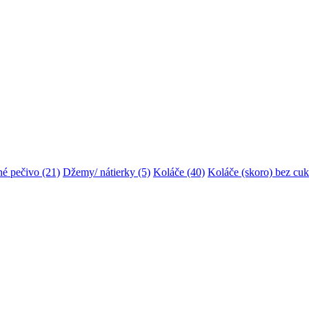
é pečivo
(21)
Džemy/ nátierky
(5)
Koláče
(40)
Koláče (skoro) bez cuk