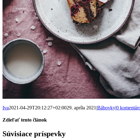
Iva
2021-04-29T20:12:27+02:00
29. apríla 2021
|
Bábovky
|
0 komentár
Zdieľať tento článok
Facebook
WhatsApp
Pinterest
Email
Súvisiace príspevky