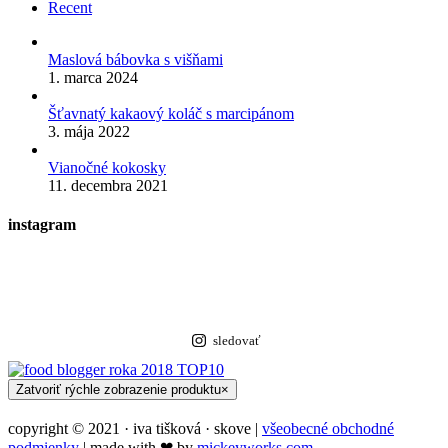
Recent
Maslová bábovka s višňami
1. marca 2024
Šťavnatý kakaový koláč s marcipánom
3. mája 2022
Vianočné kokosky
11. decembra 2021
instagram
sledovať
Zatvoriť rýchle zobrazenie produktu
×
copyright © 2021 · iva tišková · skove |
všeobecné obchodné
podmienky
| made with ❤︎ by
mickeyworks.com