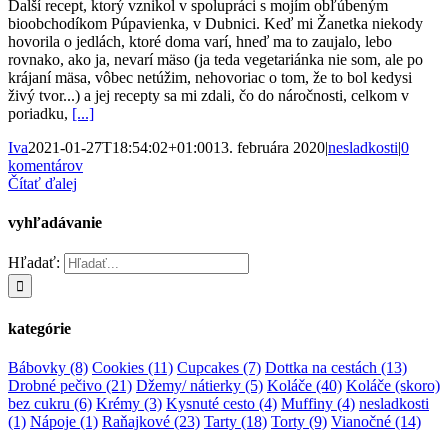
Ďalší recept, ktorý vznikol v spolupráci s mojím obľúbeným
bioobchodíkom Púpavienka, v Dubnici. Keď mi Žanetka niekody
hovorila o jedlách, ktoré doma varí, hneď ma to zaujalo, lebo
rovnako, ako ja, nevarí mäso (ja teda vegetariánka nie som, ale po
krájaní mäsa, vôbec netúžim, nehovoriac o tom, že to bol kedysi
živý tvor...) a jej recepty sa mi zdali, čo do náročnosti, celkom v
poriadku,
[...]
Iva
2021-01-27T18:54:02+01:00
13. februára 2020
|
nesladkosti
|
0
komentárov
Čítať ďalej
vyhľadávanie
Hľadať:
kategórie
Bábovky
(8)
Cookies
(11)
Cupcakes
(7)
Dottka na cestách
(13)
Drobné pečivo
(21)
Džemy/ nátierky
(5)
Koláče
(40)
Koláče (skoro)
bez cukru
(6)
Krémy
(3)
Kysnuté cesto
(4)
Muffiny
(4)
nesladkosti
(1)
Nápoje
(1)
Raňajkové
(23)
Tarty
(18)
Torty
(9)
Vianočné
(14)