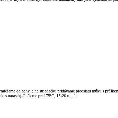
ymiešame do peny. a na striedačku pridávame preosiatu múku s práškom
kes narastú). Pečieme pri 175ºC, 15-20 minút.