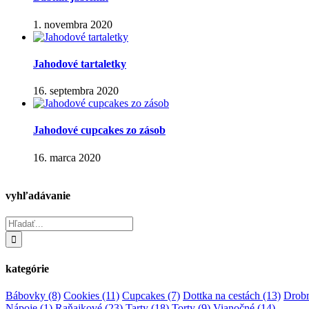
1. novembra 2020
Jahodové tartaletky
16. septembra 2020
Jahodové cupcakes zo zásob
16. marca 2020
vyhľadávanie
Hľadať:
kategórie
Bábovky
(8)
Cookies
(11)
Cupcakes
(7)
Dottka na cestách
(13)
Drobn
Nápoje
(1)
Raňajkové
(23)
Tarty
(18)
Torty
(9)
Vianočné
(14)