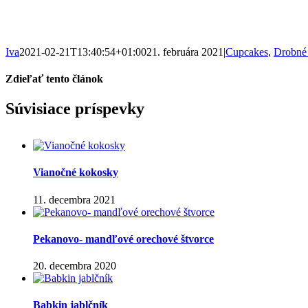
Iva
2021-02-21T13:40:54+01:00
21. februára 2021
|
Cupcakes
,
Drobné
Zdieľať tento článok
Facebook
WhatsApp
Pinterest
Email
Súvisiace príspevky
Vianočné kokosky
11. decembra 2021
Pekanovo- mandľové orechové štvorce
20. decembra 2020
Babkin jablčník