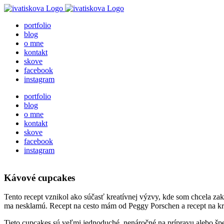
Skip
to
portfolio
content
blog
o mne
kontakt
skove
facebook
instagram
portfolio
blog
o mne
kontakt
skove
facebook
instagram
Kávové cupcakes
Tento recept vznikol ako súčasť kreatívnej výzvy, kde som chcela z
ma nesklamú. Recept na cesto mám od Peggy Porschen a recept na krém
Tieto cupcakes sú veľmi jednoduché, nenáročné na prípravu alebo špe