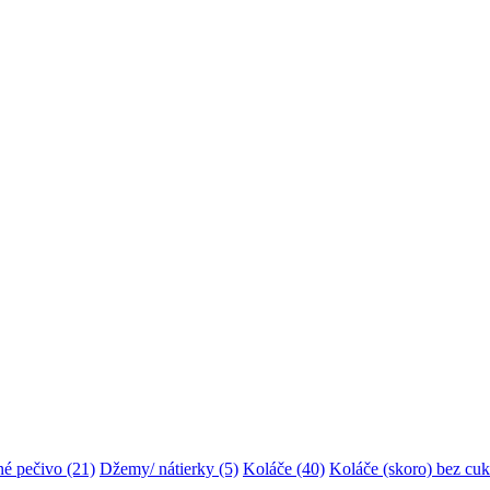
é pečivo
(21)
Džemy/ nátierky
(5)
Koláče
(40)
Koláče (skoro) bez cuk