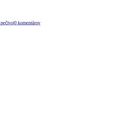
 pečivo
|
0 komentárov