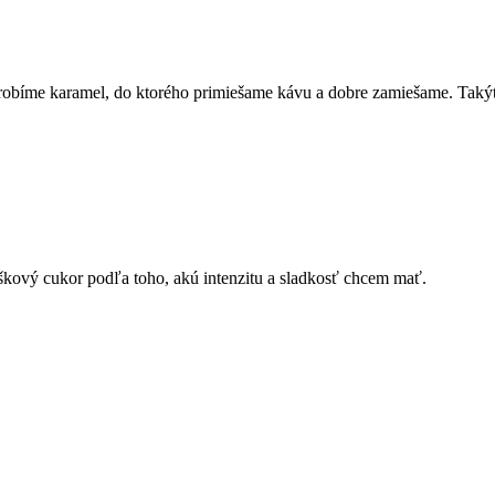
obíme karamel, do ktorého primiešame kávu a dobre zamiešame. Takýto
kový cukor podľa toho, akú intenzitu a sladkosť chcem mať.