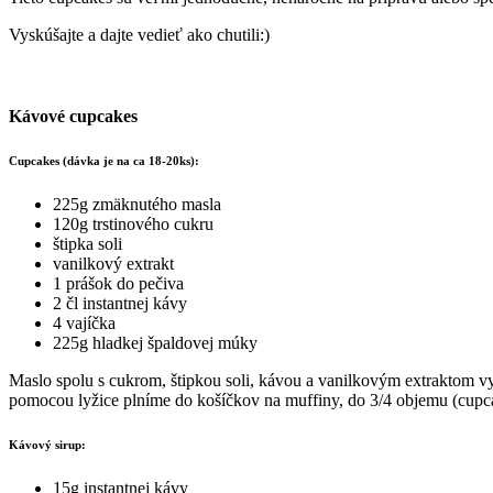
Vyskúšajte a dajte vedieť ako chutili:)
Kávové cupcakes
Cupcakes (dávka je na ca 18-20ks):
225g zmäknutého masla
120g trstinového cukru
štipka soli
vanilkový extrakt
1 prášok do pečiva
2 čl instantnej kávy
4 vajíčka
225g hladkej špaldovej múky
Maslo spolu s cukrom, štipkou soli, kávou a vanilkovým extraktom v
pomocou lyžice plníme do košíčkov na muffiny, do 3/4 objemu (cupca
Kávový sirup:
15g instantnej kávy