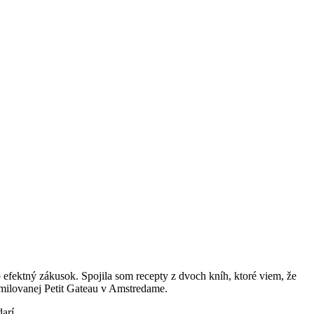
efektný zákusok. Spojila som recepty z dvoch kníh, ktoré viem, že
 milovanej Petit Gateau v Amstredame.
odarí…