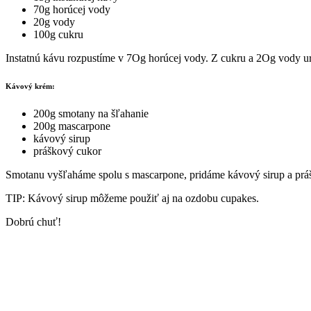
70g horúcej vody
20g vody
100g cukru
Instatnú kávu rozpustíme v 7Og horúcej vody. Z cukru a 2Og vody ur
Kávový krém:
200g smotany na šľahanie
200g mascarpone
kávový sirup
práškový cukor
Smotanu vyšľaháme spolu s mascarpone, pridáme kávový sirup a práš
TIP: Kávový sirup môžeme použiť aj na ozdobu cupakes.
Dobrú chuť!