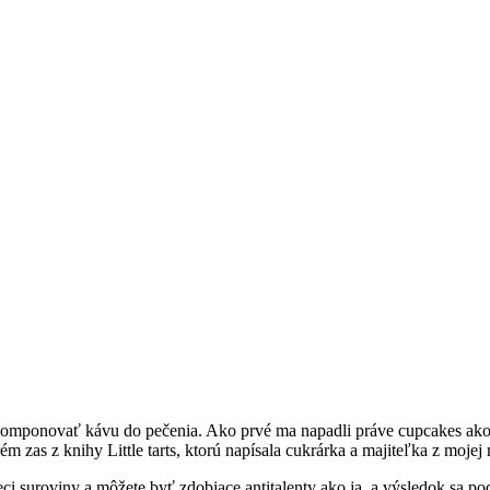
akomponovať kávu do pečenia. Ako prvé ma napadli práve cupcakes ako 
 zas z knihy Little tarts, ktorú napísala cukrárka a majiteľka z mojej
ci suroviny a môžete byť zdobiace antitalenty ako ja, a výsledok sa p