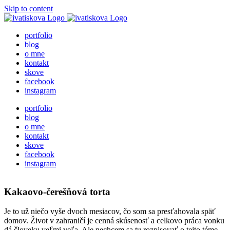
Skip to content
portfolio
blog
o mne
kontakt
skove
facebook
instagram
portfolio
blog
o mne
kontakt
skove
facebook
instagram
Kakaovo-čerešňová torta
Je to už niečo vyše dvoch mesiacov, čo som sa presťahovala späť
domov. Život v zahraničí je cenná skúsenosť a celkovo práca vonku
dá človeku veľmi veľa. Ale nechcem sa tu rozpisovať o tejto téme,