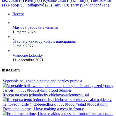
bez cukru
(6)
Krémy
(3)
Kysnuté cesto
(4)
Muffiny
(4)
nesladkosti
(1)
Nápoje
(1)
Raňajkové
(23)
Tarty
(18)
Torty
(9)
Vianočné
(14)
Recent
Maslová bábovka s višňami
1. marca 2024
Šťavnatý kakaový koláč s marcipánom
3. mája 2022
Vianočné kokosky
11. decembra 2021
instagram
Vegetable balls with a potato and parsley purée a
Recept na tento jednoduchy chlebovo-zeleninovy sal
From time to time, I love making a mess in front o