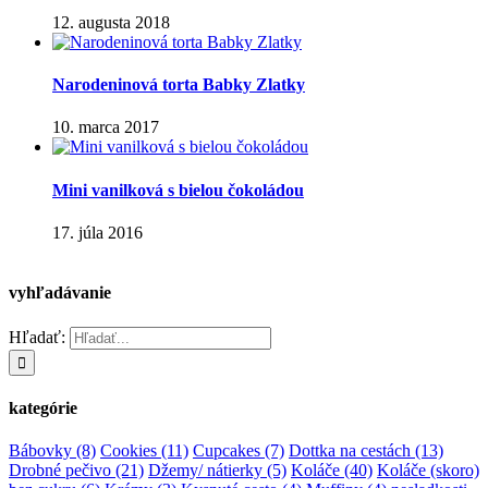
12. augusta 2018
Narodeninová torta Babky Zlatky
10. marca 2017
Mini vanilková s bielou čokoládou
17. júla 2016
vyhľadávanie
Hľadať:
kategórie
Bábovky
(8)
Cookies
(11)
Cupcakes
(7)
Dottka na cestách
(13)
Drobné pečivo
(21)
Džemy/ nátierky
(5)
Koláče
(40)
Koláče (skoro)