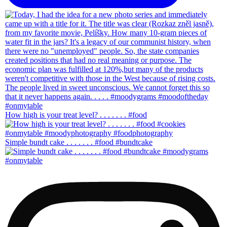
How high is your treat level? . . . . . . . #food
Simple bundt cake . . . . . . . #food #bundtcake