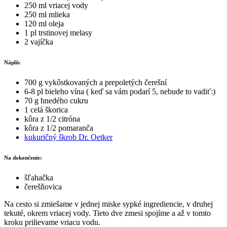
250 ml vriacej vody
250 ml mlieka
120 ml oleja
1 pl trstinovej melasy
2 vajíčka
Náplň:
700 g vykôstkovaných a prepoletých čerešní
6-8 pl bieleho vína ( keď sa vám podarí 5, nebude to vadiť:)
70 g hnedého cukru
1 celá škorica
kôra z 1/2 citróna
kôra z 1/2 pomaranča
kukuričný škrob Dr. Oetker
Na dokončenie:
šľahačka
čerešňovica
Na cesto si zmiešame v jednej miske sypké ingrediencie, v druhej
tekuté, okrem vriacej vody. Tieto dve zmesi spojíme a až v tomto
kroku prilievame vriacu vodu.