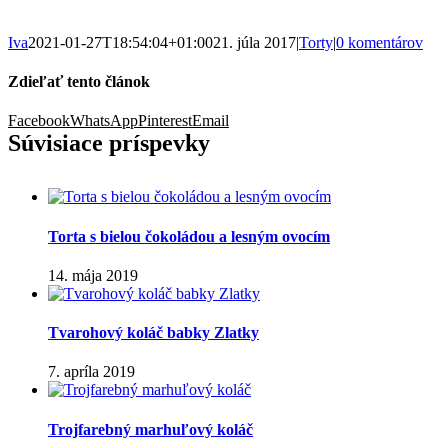
Iva
2021-01-27T18:54:04+01:00
21. júla 2017
|
Torty
|
0 komentárov
Zdieľať tento článok
Facebook
WhatsApp
Pinterest
Email
Súvisiace príspevky
Torta s bielou čokoládou a lesným ovocím
14. mája 2019
Tvarohový koláč babky Zlatky
7. apríla 2019
Trojfarebný marhuľový koláč