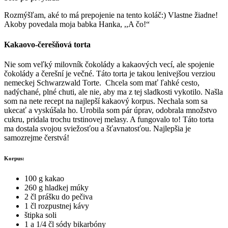
Rozmýšľam, aké to má prepojenie na tento koláč:) Vlastne žiadne!
Akoby povedala moja babka Hanka, ,,A čo!“
Kakaovo-čerešňová torta
Nie som veľký milovník čokolády a kakaových vecí, ale spojenie
čokolády a čerešní je večné. Táto torta je takou lenivejšou verziou
nemeckej Schwarzwald Torte. Chcela som mať ľahké cesto,
nadýchané, plné chuti, ale nie, aby ma z tej sladkosti vykotilo. Našla
som na nete recept na najlepší kakaový korpus. Nechala som sa
ukecať a vyskúšala ho. Urobila som pár úprav, odobrala množstvo
cukru, pridala trochu trstinovej melasy. A fungovalo to! Táto torta
ma dostala svojou sviežosťou a šťavnatosťou. Najlepšia je
samozrejme čerstvá!
Korpus:
100 g kakao
260 g hladkej múky
2 čl prášku do pečiva
1 čl rozpustnej kávy
štipka soli
1 a 1/4 čl sódy bikarbóny