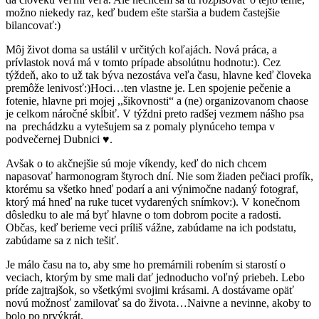
možno niekedy raz, keď budem ešte staršia a budem častejšie
bilancovať:)
Môj život doma sa ustálil v určitých koľajách. Nová práca, a
prívlastok nová má v tomto prípade absolútnu hodnotu:). Cez
týždeň, ako to už tak býva nezostáva veľa času, hlavne keď človeka
premôže lenivosť:)Hoci…ten vlastne je. Len spojenie pečenie a
fotenie, hlavne pri mojej ,,šikovnosti“ a (ne) organizovanom chaose
je celkom náročné skĺbiť. V týždni preto radšej vezmem nášho psa
na prechádzku a vytešujem sa z pomaly plynúceho tempa v
podvečernej Dubnici ♥.
Avšak o to akčnejšie sú moje víkendy, keď do nich chcem
napasovať harmonogram štyroch dní. Nie som žiaden pečiaci profík,
ktorému sa všetko hneď podarí a ani výnimočne nadaný fotograf,
ktorý má hneď na ruke tucet vydarených snímkov:). V konečnom
dôsledku to ale má byť hlavne o tom dobrom pocite a radosti.
Občas, keď berieme veci príliš vážne, zabúdame na ich podstatu,
zabúdame sa z nich tešiť.
Je málo času na to, aby sme ho premárnili robením si starostí o
veciach, ktorým by sme mali dať jednoducho voľný priebeh. Lebo
príde zajtrajšok, so všetkými svojimi krásami. A dostávame opäť
novú možnosť zamilovať sa do života…Naivne a nevinne, akoby to
bolo po prvýkrát.