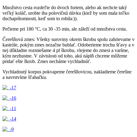
Množstvo cesta rozdeľte do dvoch foriem, alebo ak nechcte taký
veľký koláč, urobte iba polovičnú dávku (kiež by som mala toľko
duchaprítomnosti, keď som to robila:)).
Pečieme pri 180 °C, ca 30 -35 min, ale záleží od množstva cesta.
Čerešňová zmes: Všetky suroviny okrem škrobu spolu zahrievame v
kastróle, pokým zmes nezačne bublať. Odoberieme trochu šťavy a v
nej dôkladne rozmiešame 4 pl škrobu, vlejeme do zmesi a varíme,
kým nezhustne. V závislosti od toho, akú náplň chceme môžeme
pridať ešte škrob. Zmes necháme vychladnúť.
Vychladnutý korpus pokvapeme čerešňovicou, nakladieme čerešne
a navrstvíme šľahačku.