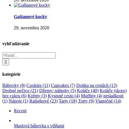
Gaštanové kocky
29. novembra 2020
vyhľadávanie
Hľadať:
kategórie
Bábovky
(8)
Cookies
(11)
Cupcakes
(7)
Dottka na cestách
(13)
Drobné pečivo
(21)
Džemy/ nátierky
(5)
Koláče
(40)
Koláče (skoro)
bez cukru
(6)
Krémy
(3)
Kysnuté cesto
(4)
Muffiny
(4)
nesladkosti
(1)
Nápoje
(1)
Raňajkové
(23)
Tarty
(18)
Torty
(9)
Vianočné
(14)
Recent
Maslová bábovka s višňami