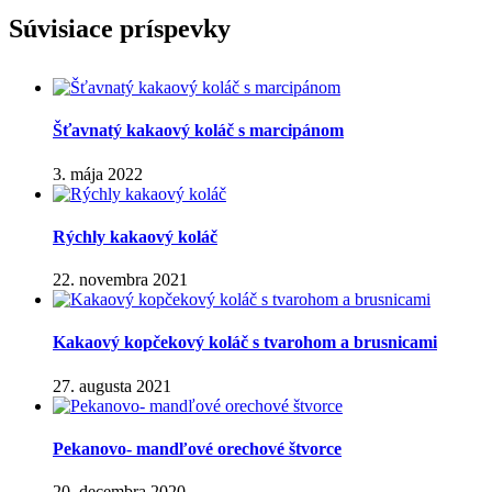
Facebook
WhatsApp
Pinterest
Email
Súvisiace príspevky
Šťavnatý kakaový koláč s marcipánom
3. mája 2022
Rýchly kakaový koláč
22. novembra 2021
Kakaový kopčekový koláč s tvarohom a brusnicami
27. augusta 2021
Pekanovo- mandľové orechové štvorce
20. decembra 2020