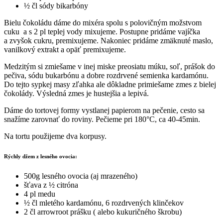
½ čl sódy bikarbóny
Bielu čokoládu dáme do mixéra spolu s polovičným možstvom
cuku a s 2 pl teplej vody mixujeme. Postupne pridáme vajíčka
a zvyšok cukru, premixujeme. Nakoniec pridáme zmäknuté maslo,
vanilkový extrakt a opäť premixujeme.
Medzitým si zmiešame v inej miske preosiatu múku, soľ, prášok do
pečiva, sódu bukarbónu a dobre rozdrvené semienka kardamónu.
Do tejto sypkej masy zľahka ale dôkladne primiešame zmes z bielej
čokolády. Výsledná zmes je hustejšia a lepivá.
Dáme do tortovej formy vystlanej papierom na pečenie, cesto sa
snažíme zarovnať do roviny. Pečieme pri 180°C, ca 40-45min.
Na tortu použijeme dva korpusy.
Rýchly džem z lesného ovocia:
500g lesného ovocia (aj mrazeného)
šťava z ½ citróna
4 pl medu
½ čl mletého kardamónu, 6 rozdrvených klinčekov
2 čl arrowroot prášku ( alebo kukuričného škrobu)