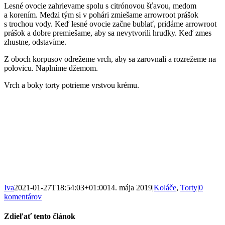
Lesné ovocie zahrievame spolu s citrónovou šťavou, medom
a korením. Medzi tým si v pohári zmiešame arrowroot prášok
s trochou vody. Keď lesné ovocie začne bublať, pridáme arrowroot
prášok a dobre premiešame, aby sa nevytvorili hrudky. Keď zmes
zhustne, odstavíme.
Z oboch korpusov odrežeme vrch, aby sa zarovnali a rozrežeme na
polovicu. Naplníme džemom.
Vrch a boky torty potrieme vrstvou krému.
Iva
2021-01-27T18:54:03+01:00
14. mája 2019
|
Koláče
,
Torty
|
0
komentárov
Zdieľať tento článok