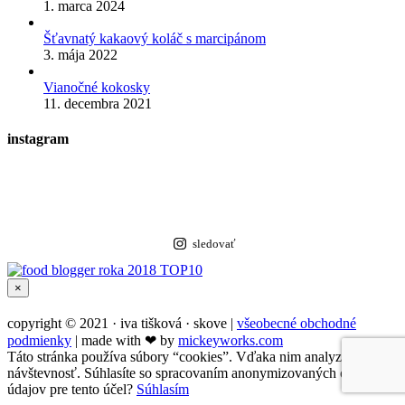
1. marca 2024
Šťavnatý kakaový koláč s marcipánom
3. mája 2022
Vianočné kokosky
11. decembra 2021
instagram
sledovať
Zatvoriť
×
rýchle
zobrazenie
copyright © 2021 · iva tišková · skove |
všeobecné obchodné
produktu
podmienky
| made with ❤︎ by
mickeyworks.com
Táto stránka používa súbory “cookies”. Vďaka nim analyzujeme
návštevnosť. Súhlasíte so spracovaním anonymizovaných osobných
údajov pre tento účel?
Súhlasím
Go