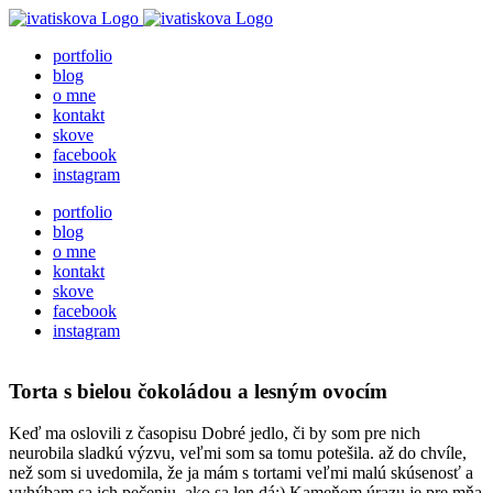
Skip
to
portfolio
content
blog
o mne
kontakt
skove
facebook
instagram
portfolio
blog
o mne
kontakt
skove
facebook
instagram
Torta s bielou čokoládou a lesným ovocím
Keď ma oslovili z časopisu Dobré jedlo, či by som pre nich
neurobila sladkú výzvu, veľmi som sa tomu potešila. až do chvíle,
než som si uvedomila, že ja mám s tortami veľmi malú skúsenosť a
vyhýbam sa ich pečeniu, ako sa len dá:) Kameňom úrazu je pre mňa