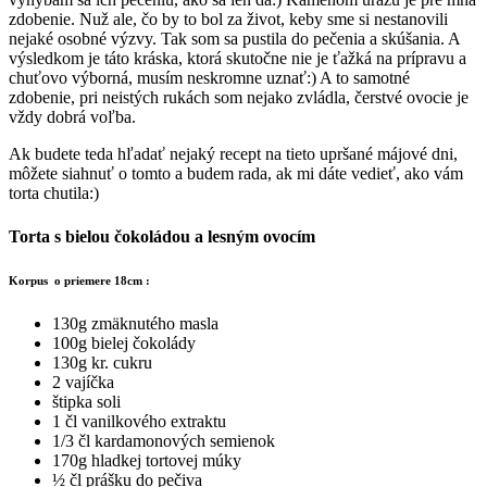
zdobenie. Nuž ale, čo by to bol za život, keby sme si nestanovili
nejaké osobné výzvy. Tak som sa pustila do pečenia a skúšania. A
výsledkom je táto kráska, ktorá skutočne nie je ťažká na prípravu a
chuťovo výborná, musím neskromne uznať:) A to samotné
zdobenie, pri neistých rukách som nejako zvládla, čerstvé ovocie je
vždy dobrá voľba.
Ak budete teda hľadať nejaký recept na tieto upršané májové dni,
môžete siahnuť o tomto a budem rada, ak mi dáte vedieť, ako vám
torta chutila:)
Torta s bielou čokoládou a lesným ovocím
Korpus o priemere 18cm :
130g zmäknutého masla
100g bielej čokolády
130g kr. cukru
2 vajíčka
štipka soli
1 čl vanilkového extraktu
1/3 čl kardamonových semienok
170g hladkej tortovej múky
½ čl prášku do pečiva