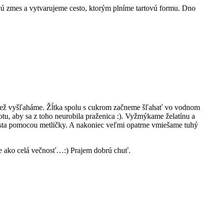
ú zmes a vytvarujeme cesto, ktorým plníme tartovú formu. Dno
 tiež vyšľaháme. Žĺtka spolu s cukrom začneme šľahať vo vodnom
tu, aby sa z toho neurobila praženica :). Vyžmýkame želatínu a
esta pomocou metličky. A nakoniec veľmi opatrne vmiešame tuhý
 je ako celá večnosť…:) Prajem dobrú chuť.