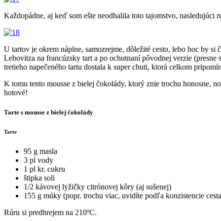
Každopádne, aj keď som ešte neodhalila toto tajomstvo, nasledujúci 
U tartov je okrem náplne, samozrejme, dôležité cesto, lebo hoc by si 
Lebovitza na francúzsky tart a po ochutnaní pôvodnej verzie (presne 
tretieho napečeného tartu dostala k super chuti, ktorá celkom pripom
K tomu tento mousse z bielej čokolády, ktorý znie trochu honosne, no 
hotové!
Tarte s mousse z bielej čokolády
Tarte
95 g masla
3 pl vody
1 pl kr. cukru
štipka soli
1/2 kávovej lyžičky citrónovej kôry (aj sušenej)
155 g múky (popr. trochu viac, uvidíte podľa konzistencie cesta
Rúru si predhrejem na 210ºC.