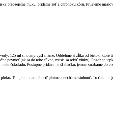
ky preosejeme múku, pridáme soľ a citrónovú kôru. Prilejeme maslov
 vody. 125 ml smotany vyšľaháme. Oddelíme si žĺtka od bielok, ktoré
e pevnieť (ak sa do toho fúkne, musia sa robiť vlnky). Pozor na teplo
nú bielu čokoládu. Postupne pridávame šľahačku, jemne zarábame do c
íme plnku. Tou potom tarte ihneď plníme a necháme stuhnúť. To čakanie