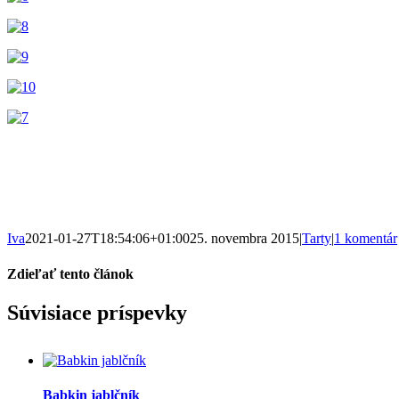
Iva
2021-01-27T18:54:06+01:00
25. novembra 2015
|
Tarty
|
1 komentár
Zdieľať tento článok
Facebook
WhatsApp
Pinterest
Email
Súvisiace príspevky
Babkin jablčník