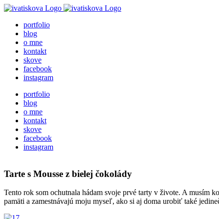
Skip
to
portfolio
content
blog
o mne
kontakt
skove
facebook
instagram
portfolio
blog
o mne
kontakt
skove
facebook
instagram
Tarte s Mousse z bielej čokolády
Tento rok som ochutnala hádam svoje prvé tarty v živote. A musím kon
pamäti a zamestnávajú moju myseľ, ako si aj doma urobiť také jedineč