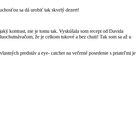
uchosťou sa dá urobiť tak skvelý dezert!
ejaký kontrast, nie je tomu tak. Vyskúšala som recept od Davida
poluochutnávačom, že je celkom tukové a bez chuti! Tak som sa až u
vlastných predstáv a eye- catcher na večerné posedenie s priateľmi je