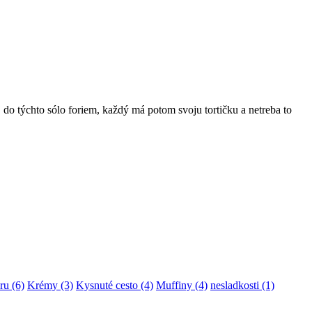
 do týchto sólo foriem, každý má potom svoju tortičku a netreba to
ru
(6)
Krémy
(3)
Kysnuté cesto
(4)
Muffiny
(4)
nesladkosti
(1)