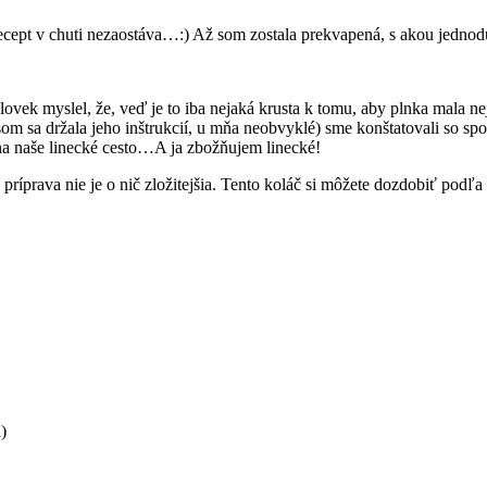
recept v chuti nezaostáva…:) Až som zostala prekvapená, s akou jednod
človek myslel, že, veď je to iba nejaká krusta k tomu, aby plnka mala n
som sa držala jeho inštrukcií, u mňa neobvyklé) sme konštatovali so s
ína naše linecké cesto…A ja zbožňujem linecké!
príprava nie je o nič zložitejšia. Tento koláč si môžete dozdobiť podľa 
)