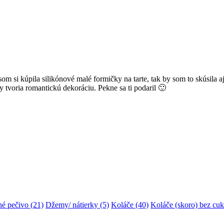
m si kúpila silikónové malé formičky na tarte, tak by som to skúsila aj
y tvoria romantickú dekoráciu. Pekne sa ti podaril 🙂
é pečivo
(21)
Džemy/ nátierky
(5)
Koláče
(40)
Koláče (skoro) bez cuk