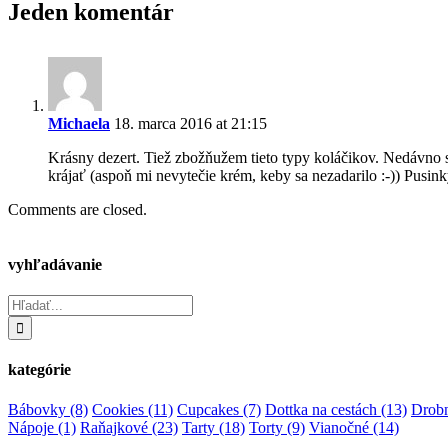
Jeden komentár
Michaela
18. marca 2016 at 21:15
Krásny dezert. Tiež zbožňužem tieto typy koláčikov. Nedávno so
krájať (aspoň mi nevytečie krém, keby sa nezadarilo :-)) Pusink
Comments are closed.
vyhľadávanie
Hľadať:
kategórie
Bábovky
(8)
Cookies
(11)
Cupcakes
(7)
Dottka na cestách
(13)
Drobn
Nápoje
(1)
Raňajkové
(23)
Tarty
(18)
Torty
(9)
Vianočné
(14)