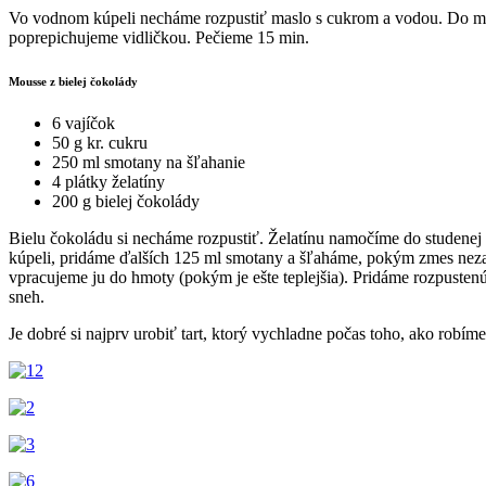
Vo vodnom kúpeli necháme rozpustiť maslo s cukrom a vodou. Do mis
poprepichujeme vidličkou. Pečieme 15 min.
Mousse z bielej čokolády
6 vajíčok
50 g kr. cukru
250 ml smotany na šľahanie
4 plátky želatíny
200 g bielej čokolády
Bielu čokoládu si necháme rozpustiť. Želatínu namočíme do studenej
kúpeli, pridáme ďalších 125 ml smotany a šľaháme, pokým zmes nezačn
vpracujeme ju do hmoty (pokým je ešte teplejšia). Pridáme rozpuste
sneh.
Je dobré si najprv urobiť tart, ktorý vychladne počas toho, ako rob