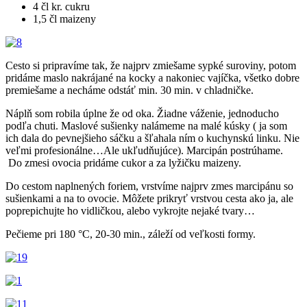
4 čl kr. cukru
1,5 čl maizeny
Cesto si pripravíme tak, že najprv zmiešame sypké suroviny, potom
pridáme maslo nakrájané na kocky a nakoniec vajíčka, všetko dobre
premiešame a necháme odstáť min. 30 min. v chladničke.
Náplň som robila úplne že od oka. Žiadne váženie, jednoducho
podľa chuti. Maslové sušienky nalámeme na malé kúsky ( ja som
ich dala do pevnejšieho sáčku a šľahala ním o kuchynskú linku. Nie
veľmi profesionálne…Ale ukľudňujúce). Marcipán postrúhame.
Do zmesi ovocia pridáme cukor a za lyžičku maizeny.
Do cestom naplnených foriem, vrstvíme najprv zmes marcipánu so
sušienkami a na to ovocie. Môžete prikryť vrstvou cesta ako ja, ale
poprepichujte ho vidličkou, alebo vykrojte nejaké tvary…
Pečieme pri 180 °C, 20-30 min., záleží od veľkosti formy.