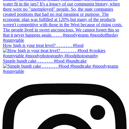
How high is your treat level? . . . . . . . #food
Simple bundt cake . . . . . . . #food #bundtcake