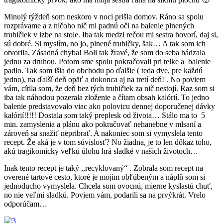
Minulý týždeň som neskoro v noci prišla domov. Ráno sa spolu
rozprávame a z ničoho nič mi padnú oči na balenie plnených
trubičiek v izbe na stole. Iba tak medzi rečou mi sestra hovorí, daj si,
sú dobré. Si myslím, no jo, plnené trubičky, šak… A tak som ich
otvorila, Zásadná chyba! Boli tak žravé, že som do seba hádzala
jednu za druhou. Potom sme spolu pokračovali pri telke a balenie
padlo. Tak som išla do obchodu po ďalšie ( teda dve, pre každú
jedno), na ďalší deň opäť a dokonca aj na tretí deň! . No poviem
vám, cítila som, že deň bez tých trubičiek za nič nestojí. Raz som si
iba tak náhodou pozerala zloženie a čítam obsah kalórií. To jedno
balenie predstavovalo viac ako polovicu dennej doporučenej dávky
kalórií!!!!! Dostala som taký preplesk od života… Stálo ma to 5
min. zamyslenia a plánu ako pokračovať nehanebne v mlsaní a
zároveň sa snažiť nepribrať. A nakoniec som si vymyslela tento
recept. Že aká je v tom súvislosť? No žiadna, je to len dôkaz toho,
akú tragikomicky veľkú úlohu hrá sladké v našich životoch…
Inak tento recept je taký ,,recyklovaný“ . Zobrala som recept na
overené tartové cesto, ktoré je mojím obľúbeným a náplň som si
jednoducho vymyslela. Chcela som ovocnú, mierne kyslastú chuť,
no nie veľmi sladkú. Poviem vám, podarili sa na prvýkrát. Vrelo
odporúčam…