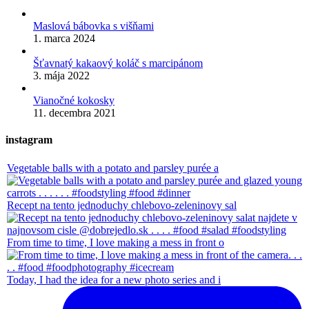
Maslová bábovka s višňami
1. marca 2024
Šťavnatý kakaový koláč s marcipánom
3. mája 2022
Vianočné kokosky
11. decembra 2021
instagram
Vegetable balls with a potato and parsley purée a
Recept na tento jednoduchy chlebovo-zeleninovy sal
From time to time, I love making a mess in front o
Today, I had the idea for a new photo series and i