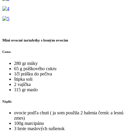
Mini ovocné tartaletky s lesným ovocím
Cesto:
280 gr múky
65 g práškového cukru
1čl prášku do pečiva
štipka soli
2 vajíčka
115 gr maslo
Náplň:
ovocie podľa chuti ( ja som použila 2 balenia černíc a lesnú
zmes)
100g marcipánu
3 hrste maslových sušienok