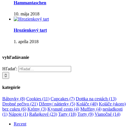
Hammantaschen
10. mája 2018
Hrozienkový tart
1. apríla 2018
vyhľadávanie
Hľadať:
kategórie
Bábovky
(8)
Cookies
(11)
Cupcakes
(7)
Dottka na cestách
(13)
Drobné pečivo
(21)
Džemy/ nátierky
(5)
Koláče
(40)
Koláče (skoro)
bez cukru
(6)
Krémy
(3)
Kysnuté cesto
(4)
Muffiny
(4)
nesladkosti
(1)
Nápoje
(1)
Raňajkové
(23)
Tarty
(18)
Torty
(9)
Vianočné
(14)
Recent