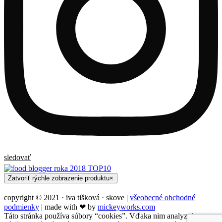
sledovať
Zatvoriť rýchle zobrazenie produktu
×
copyright © 2021 · iva tišková · skove |
všeobecné obchodné
podmienky
| made with ❤︎ by
mickeyworks.com
Táto stránka používa súbory “cookies”. Vďaka nim analyzujeme