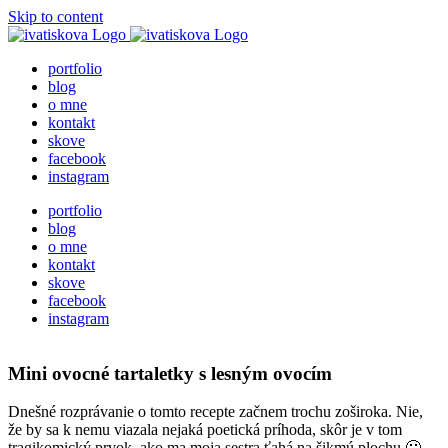
Skip to content
portfolio
blog
o mne
kontakt
skove
facebook
instagram
portfolio
blog
o mne
kontakt
skove
facebook
instagram
Mini ovocné tartaletky s lesným ovocím
Dnešné rozprávanie o tomto recepte začnem trochu zoširoka. Nie,
že by sa k nemu viazala nejaká poetická príhoda, skôr je v tom
tragikomický prvok, ako ma moja sestra ťahá na šikmú plochu 🙂