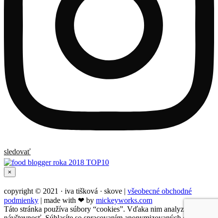
sledovať
Zatvoriť
×
rýchle
zobrazenie
copyright © 2021 · iva tišková · skove |
všeobecné obchodné
produktu
podmienky
| made with ❤︎ by
mickeyworks.com
Táto stránka používa súbory “cookies”. Vďaka nim analyzujeme
návštevnosť. Súhlasíte so spracovaním anonymizovaných osobných