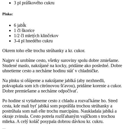
3 pl práškového cukru
Plnka:
6 jabĺk
1 čl škorice
1/2 čl mletých klinčekov
3-4 pl hnedého cukru
Okrem toho ešte trochu strúhanky a kr. cukor.
Najprv si urobíme cesto, všetky suroviny spolu dobre zmiešame.
Studené maslo, nakrájané na kocky, pridáme ako posledné. Dobre
uhnetieme cesto a necháme hodinu stáť v chladničke.
Na plnku si ošúpeme a nakrájame jablká (aby nezhnedli,
pokvapkala som ich citrónovou šťavou), pridáme korenie a cukor.
Dobre premiešame a necháme odpočívať.
Po hodine si vytiahneme cesto z chladu a rozvaľkáme ho. Stred
cesta, kde mali byť jablká som poprášila trochou strúhanky a
postrúhala som naň ešte trochu marcipánu. Naukladala jablká a
okraje zvinula. Cesto potrela rozšľahaným vajíčkom s trochou
mlieka. A celý koláč posypala dobrou dávkou kr. cukru.