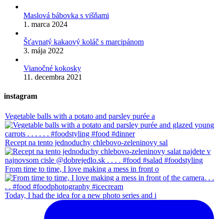
Maslová bábovka s višňami
1. marca 2024
Šťavnatý kakaový koláč s marcipánom
3. mája 2022
Vianočné kokosky
11. decembra 2021
instagram
Vegetable balls with a potato and parsley purée a
Recept na tento jednoduchy chlebovo-zeleninovy sal
From time to time, I love making a mess in front o
Today, I had the idea for a new photo series and i