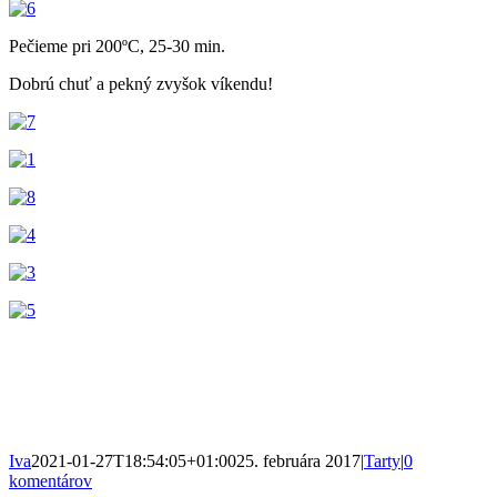
Pečieme pri 200ºC, 25-30 min.
Dobrú chuť a pekný zvyšok víkendu!
Iva
2021-01-27T18:54:05+01:00
25. februára 2017
|
Tarty
|
0
komentárov