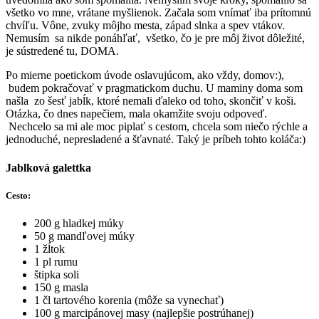
všetko vo mne, vrátane myšlienok. Začala som vnímať iba prítomnú
chvíľu. Vône, zvuky môjho mesta, západ slnka a spev vtákov.
Nemusím sa nikde ponáhľať, všetko, čo je pre môj život dôležité,
je sústredené tu, DOMA.
Po mierne poetickom úvode oslavujúcom, ako vždy, domov:),
budem pokračovať v pragmatickom duchu. U maminy doma som
našla zo šesť jabĺk, ktoré nemali ďaleko od toho, skončiť v koši.
Otázka, čo dnes napečiem, mala okamžite svoju odpoveď.
Nechcelo sa mi ale moc piplať s cestom, chcela som niečo rýchle a
jednoduché, nepresladené a šťavnaté. Taký je príbeh tohto koláča:)
Jablková galettka
Cesto:
200 g hladkej múky
50 g mandľovej múky
1 žĺtok
1 pl rumu
štipka soli
150 g masla
1 čl tartového korenia (môže sa vynechať)
100 g marcipánovej masy (najlepšie postrúhanej)