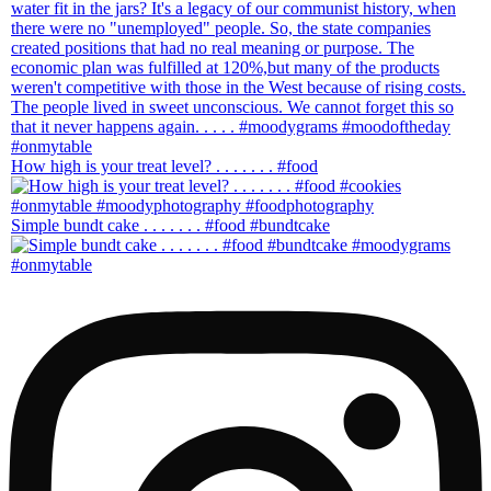
How high is your treat level? . . . . . . . #food
Simple bundt cake . . . . . . . #food #bundtcake