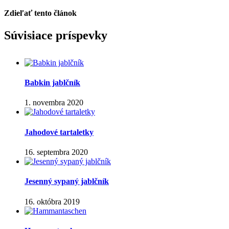
Zdieľať tento článok
Facebook
WhatsApp
Pinterest
Email
Súvisiace príspevky
Babkin jablčník
1. novembra 2020
Jahodové tartaletky
16. septembra 2020
Jesenný sypaný jablčník
16. októbra 2019