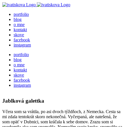
Skip
to
portfolio
content
blog
o mne
kontakt
skove
facebook
instagram
portfolio
blog
o mne
kontakt
skove
facebook
instagram
Jablková galettka
Včera som sa vrátila, po asi dvoch týždňoch, z Nemecka. Cesta sa
mi zdala tentokrát skoro nekonečná. Vyčerpaná, ale natešená, že
som opäť v Dubnici, som kráčala k sebe domov. Zrazu som si
uvedomila ako som spomalila. Nemyslím svoje kroky, spomalilo sa