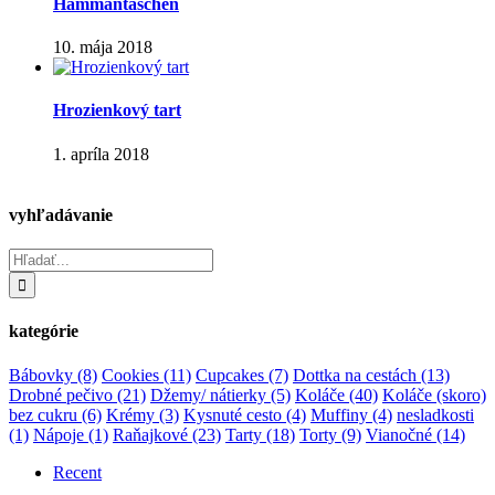
Hammantaschen
10. mája 2018
Hrozienkový tart
1. apríla 2018
vyhľadávanie
Hľadať:
kategórie
Bábovky
(8)
Cookies
(11)
Cupcakes
(7)
Dottka na cestách
(13)
Drobné pečivo
(21)
Džemy/ nátierky
(5)
Koláče
(40)
Koláče (skoro)
bez cukru
(6)
Krémy
(3)
Kysnuté cesto
(4)
Muffiny
(4)
nesladkosti
(1)
Nápoje
(1)
Raňajkové
(23)
Tarty
(18)
Torty
(9)
Vianočné
(14)
Recent