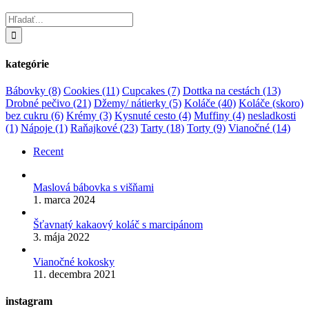
Hľadať:
kategórie
Bábovky
(8)
Cookies
(11)
Cupcakes
(7)
Dottka na cestách
(13)
Drobné pečivo
(21)
Džemy/ nátierky
(5)
Koláče
(40)
Koláče (skoro)
bez cukru
(6)
Krémy
(3)
Kysnuté cesto
(4)
Muffiny
(4)
nesladkosti
(1)
Nápoje
(1)
Raňajkové
(23)
Tarty
(18)
Torty
(9)
Vianočné
(14)
Recent
Maslová bábovka s višňami
1. marca 2024
Šťavnatý kakaový koláč s marcipánom
3. mája 2022
Vianočné kokosky
11. decembra 2021
instagram