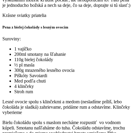
je jednoducho božská a nech sa deje, čo sa deje, doprajte si tú slasť:)
Krásne sviatky priatelia
Pena z bielej čokolády s lesným ovocím
Suroviny:
1 vajíčko
200ml smotany na šľahanie
110g bielej čokolády
½ pl masla
300g mrazeného lesného ovocia
Piškóty Savoiardi
Med podľa chuti
4 klinčeky
Stroh rum
Lesné ovocie spolu s klinčekmi a medom (nesladíme príliš, lebo
čokoláda je sladká) zahrievame, pridáme rum a odstavíme. Klinčeky
vyberieme
Bielu čokoládu spolu s maslom necháme rozpustiť vo vodnom
kúpeli. Smotanu našľaháme do tuha. Čokoládu odstavíme, trochu