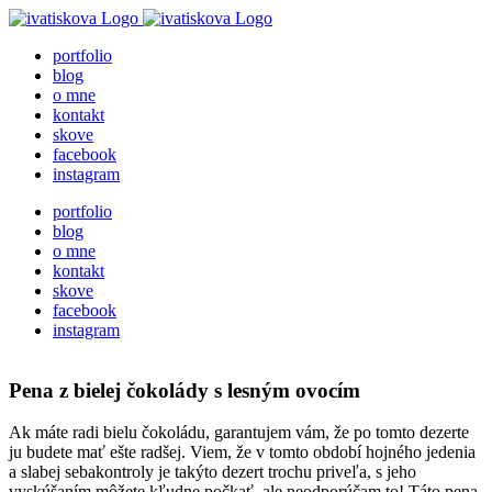
Skip
to
portfolio
content
blog
o mne
kontakt
skove
facebook
instagram
portfolio
blog
o mne
kontakt
skove
facebook
instagram
Pena z bielej čokolády s lesným ovocím
Ak máte radi bielu čokoládu, garantujem vám, že po tomto dezerte
ju budete mať ešte radšej. Viem, že v tomto období hojného jedenia
a slabej sebakontroly je takýto dezert trochu priveľa, s jeho
vyskúšaním môžete kľudne počkať, ale neodporúčam to! Táto pena