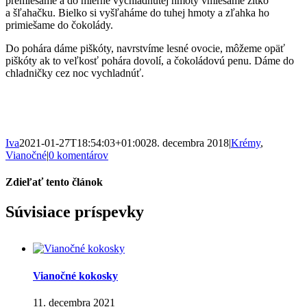
premiešame a do mierne vychladnutej hmoty vmiešame žĺtko
a šľahačku. Bielko si vyšľaháme do tuhej hmoty a zľahka ho
primiešame do čokolády.
Do pohára dáme piškóty, navrstvíme lesné ovocie, môžeme opäť
piškóty ak to veľkosť pohára dovolí, a čokoládovú penu. Dáme do
chladničky cez noc vychladnúť.
Iva
2021-01-27T18:54:03+01:00
28. decembra 2018
|
Krémy
,
Vianočné
|
0 komentárov
Zdieľať tento článok
Facebook
WhatsApp
Pinterest
Email
Súvisiace príspevky
Vianočné kokosky
11. decembra 2021