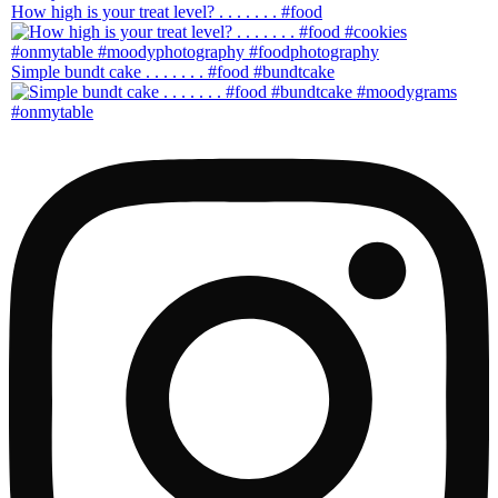
How high is your treat level? . . . . . . . #food
Simple bundt cake . . . . . . . #food #bundtcake