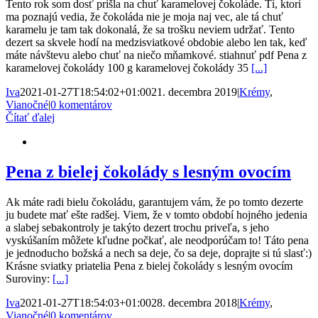
Tento rok som dosť prišla na chuť karamelovej čokoláde. Tí, ktorí
ma poznajú vedia, že čokoláda nie je moja naj vec, ale tá chuť
karamelu je tam tak dokonalá, že sa trošku neviem udržať. Tento
dezert sa skvele hodí na medzisviatkové obdobie alebo len tak, keď
máte návštevu alebo chuť na niečo mňamkové. stiahnuť pdf Pena z
karamelovej čokolády 100 g karamelovej čokolády 35
[...]
Iva
2021-01-27T18:54:02+01:00
21. decembra 2019
|
Krémy
,
Vianočné
|
0 komentárov
Čítať ďalej
Pena z bielej čokolády s lesným ovocím
Ak máte radi bielu čokoládu, garantujem vám, že po tomto dezerte
ju budete mať ešte radšej. Viem, že v tomto období hojného jedenia
a slabej sebakontroly je takýto dezert trochu priveľa, s jeho
vyskúšaním môžete kľudne počkať, ale neodporúčam to! Táto pena
je jednoducho božská a nech sa deje, čo sa deje, doprajte si tú slasť:)
Krásne sviatky priatelia Pena z bielej čokolády s lesným ovocím
Suroviny:
[...]
Iva
2021-01-27T18:54:03+01:00
28. decembra 2018
|
Krémy
,
Vianočné
|
0 komentárov