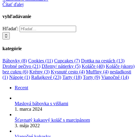
Čítať ďalej
vyhľadávanie
Hľadať:
kategórie
Bábovky
(8)
Cookies
(11)
Cupcakes
(7)
Dottka na cestách
(13)
Drobné pečivo
(21)
Džemy/ nátierky
(5)
Koláče
(40)
Koláče (skoro)
bez cukru
(6)
Krémy
(3)
Kysnuté cesto
(4)
Muffiny
(4)
nesladkosti
(1)
Nápoje
(1)
Raňajkové
(23)
Tarty
(18)
Torty
(9)
Vianočné
(14)
Recent
Maslová bábovka s višňami
1. marca 2024
Šťavnatý kakaový koláč s marcipánom
3. mája 2022
Vianočné kokosky