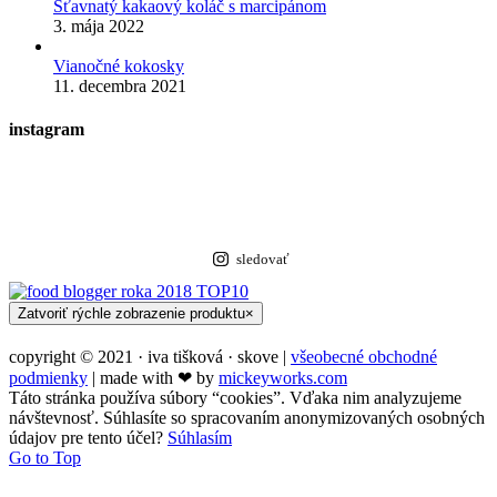
Šťavnatý kakaový koláč s marcipánom
3. mája 2022
Vianočné kokosky
11. decembra 2021
instagram
sledovať
Zatvoriť rýchle zobrazenie produktu
×
copyright © 2021 · iva tišková · skove |
všeobecné obchodné
podmienky
| made with ❤︎ by
mickeyworks.com
Táto stránka používa súbory “cookies”. Vďaka nim analyzujeme
návštevnosť. Súhlasíte so spracovaním anonymizovaných osobných
údajov pre tento účel?
Súhlasím
Go to Top