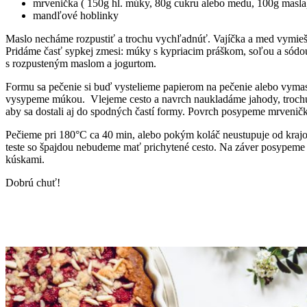
mrvenička ( 150g hl. múky, 80g cukru alebo medu, 100g masla
mandľové hoblinky
Maslo necháme rozpustiť a trochu vychľadnúť. Vajíčka a med vymie
Pridáme časť sypkej zmesi: múky s kypriacim práškom, soľou a sódou
s rozpusteným maslom a jogurtom.
Formu sa pečenie si buď vystelieme papierom na pečenie alebo vyma
vysypeme múkou. Vlejeme cesto a navrch naukladáme jahody, trochu
aby sa dostali aj do spodných častí formy. Povrch posypeme mrvenič
Pečieme pri 180°C ca 40 min, alebo pokým koláč neustupuje od kraj
teste so špajdou nebudeme mať prichytené cesto. Na záver posype
kúskami.
Dobrú chuť!