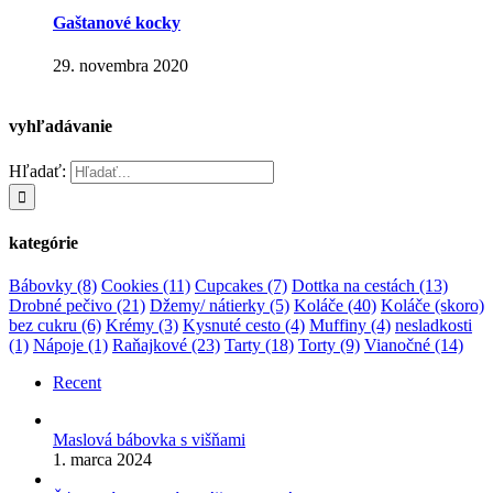
Gaštanové kocky
29. novembra 2020
vyhľadávanie
Hľadať:
kategórie
Bábovky
(8)
Cookies
(11)
Cupcakes
(7)
Dottka na cestách
(13)
Drobné pečivo
(21)
Džemy/ nátierky
(5)
Koláče
(40)
Koláče (skoro)
bez cukru
(6)
Krémy
(3)
Kysnuté cesto
(4)
Muffiny
(4)
nesladkosti
(1)
Nápoje
(1)
Raňajkové
(23)
Tarty
(18)
Torty
(9)
Vianočné
(14)
Recent
Maslová bábovka s višňami
1. marca 2024