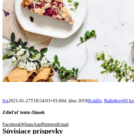
Iva
2021-01-27T18:54:03+01:00
4. júna 2019
|
Koláče
,
Raňajkové
|
0 ko
Zdieľať tento článok
Facebook
WhatsApp
Pinterest
Email
Súvisiace príspevky