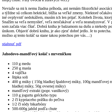
Neviaže sa mi k nemu žiadna príhoda, ani nemám filozofické asociáci
a týždne sú celkom hektické, blížia sa veľké zmeny. Niektoré očakáv
iné ovplyvniť nedokážem, musím ich len prijať. Kolobeh života, ktorý 
Snažím sa veľa nemyslieť, veľa neočakávať a veľa neanalyzovať. V 
som začala viac čítať. Dobrá kniha je balzamom na dušu a niekedy p
únikom. Objaviť dobrú knihu, je ako zjesť dobré jedlo. Je to potecha.
možno aj tento koláč sa stane takou potechou pre vás…:)
stiahnuť pdf
Jahodovo-mandľový koláč s mrveničkou
110 g medu
250 g masla
4 vajíčka
štipka soli
400 g múky ( 150g hladkej špaldovej múky, 100g mandľovej 
hladkej múky, 50g ovsenej múky)
mandľový extrakt (popr. vanilkový)
110 g jogurtu gréckeho typu
2 čl kypriaceho prášku do pečiva
1/2 čl sódy bikarbóny
500-600g jahôd podľa chute