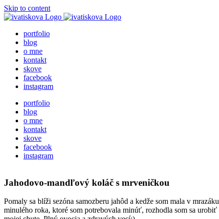
Skip to content
portfolio
blog
o mne
kontakt
skove
facebook
instagram
portfolio
blog
o mne
kontakt
skove
facebook
instagram
Jahodovo-mandľový koláč s mrveničkou
Pomaly sa blíži sezóna samozberu jahôd a kedže som mala v mrazáku
minulého roka, ktoré som potrebovala minúť, rozhodla som sa urobiť
mojej chute. Plný ovocia a zdravých vecí:)