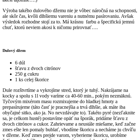
Výroba takého dulového džemu nie je vôbec náročná na schopnosti,
ale skôr čas, kvôli dlhšiemu vareniu a nutnému pasírovaniu. Avšak
výsledok rozhodne stojí za to. Má krásnu farbu a špecifickú jemnú
chuť, ktorú neviem akosi k ničomu prirovnať….
Dulový džem
6 dúl
šťavu z dvoch citrónov
250 g cukru
1 ks celej škorice
Dule rozštvrtíme a vykrojíme stred, ktorý je tuhý. Nakrájame na
kocky a spolu s 1l vody varíme ca 40-60 min., pokým nezmäknú.
Tyčovým mixérom masu rozmixujeme do hladkej hmoty a
prepasírujeme (táto časť je pracnejšia a trvá dlhšie, ak máte iba
obyčajné sitko, ako ja. No nevzdávajte to). Takéto pyré (nezľaknite
sa, je celkom husté) postavíme opäť na šporák, pridáme šťavu z
dvoch citrónov a cukor. Zahrievame a neustále miešame, keď začne
zmes ešte len pomaly bublať, vhodíme škoricu a necháme ju chvíľu
v džeme. Keď zmes prejde varom, vyberieme škoricu, urobíme