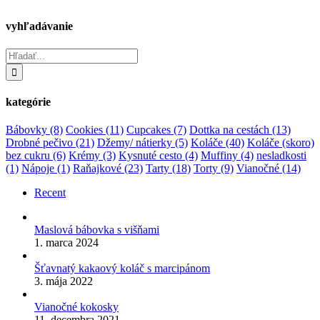
vyhľadávanie
Hľadať:
kategórie
Bábovky
(8)
Cookies
(11)
Cupcakes
(7)
Dottka na cestách
(13)
Drobné pečivo
(21)
Džemy/ nátierky
(5)
Koláče
(40)
Koláče (skoro)
bez cukru
(6)
Krémy
(3)
Kysnuté cesto
(4)
Muffiny
(4)
nesladkosti
(1)
Nápoje
(1)
Raňajkové
(23)
Tarty
(18)
Torty
(9)
Vianočné
(14)
Recent
Maslová bábovka s višňami
1. marca 2024
Šťavnatý kakaový koláč s marcipánom
3. mája 2022
Vianočné kokosky
11. decembra 2021