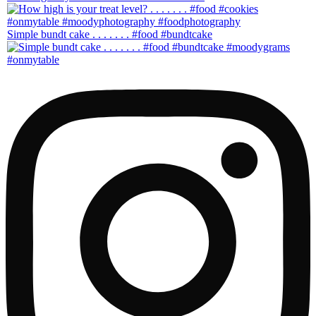
Simple bundt cake . . . . . . . #food #bundtcake