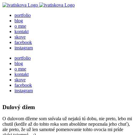
Skip
to
portfolio
content
blog
o mne
kontakt
skove
facebook
instagram
portfolio
blog
o mne
kontakt
skove
facebook
instagram
Dulový džem
O dulovom džeme som snívala už nejakú tú dobu, nie preto, lebo mi
chutil (kedže až do tohto roka som absolútne nepoznala jeho chuť),
ale preto, že už len samotné pomenovanie tohto ovocia mi príde
akési tajomné…:)