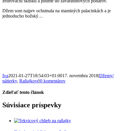
želírovaciu skúšku a plníme do zaváraninových pohárov.
Džem som najprv ochutnala na maminých palacinkách a je
jednoducho božský…
Iva
2021-01-27T18:54:03+01:00
17. novembra 2018
|
Džemy/
nátierky
,
Raňajkové
|
0 komentárov
Zdieľať tento článok
Facebook
WhatsApp
Pinterest
Email
Súvisiace príspevky