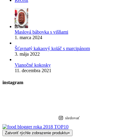
Recent
Maslová bábovka s višňami
1. marca 2024
Šťavnatý kakaový koláč s marcipánom
3. mája 2022
Vianočné kokosky
11. decembra 2021
instagram
sledovať
Zatvoriť rýchle zobrazenie produktu
×