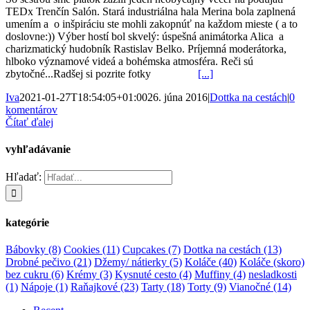
TEDx Trenčín Salón. Stará industriálna hala Merina bola zaplnená
umením a o inšpiráciu ste mohli zakopnúť na každom mieste ( a to
doslovne:)) Výber hostí bol skvelý: úspešná animátorka Alica a
charizmatický hudobník Rastislav Belko. Príjemná moderátorka,
hlboko významové videá a bohémska atmosféra. Reči sú
zbytočné...Radšej si pozrite fotky
[...]
Iva
2021-01-27T18:54:05+01:00
26. júna 2016
|
Dottka na cestách
|
0
komentárov
Čítať ďalej
vyhľadávanie
Hľadať:
kategórie
Bábovky
(8)
Cookies
(11)
Cupcakes
(7)
Dottka na cestách
(13)
Drobné pečivo
(21)
Džemy/ nátierky
(5)
Koláče
(40)
Koláče (skoro)
bez cukru
(6)
Krémy
(3)
Kysnuté cesto
(4)
Muffiny
(4)
nesladkosti
(1)
Nápoje
(1)
Raňajkové
(23)
Tarty
(18)
Torty
(9)
Vianočné
(14)