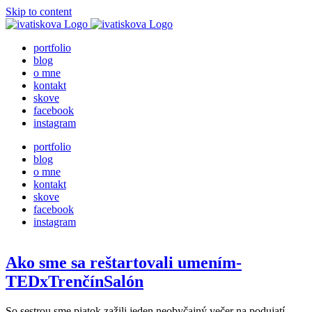
Skip to content
portfolio
blog
o mne
kontakt
skove
facebook
instagram
portfolio
blog
o mne
kontakt
skove
facebook
instagram
Ako sme sa reštartovali umením-
TEDxTrenčínSalón
So sestrou sme piatok zažili jeden neobyčajný večer na podujatí