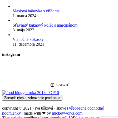
Maslová bábovka s višňami
1. marca 2024
Šťavnatý kakaový koláč s marcipánom
3. mája 2022
Vianočné kokosky
11. decembra 2021
instagram
sledovať
Zatvoriť rýchle zobrazenie produktu
×
copyright © 2021 · iva tišková · skove |
všeobecné obchodné
podmienky
| made with ❤︎ by
mickeyworks.com
Táto stránka používa súbory “cookies”. Vďaka nim analyzujeme