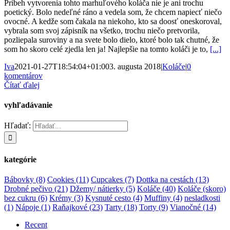
Príbeh vytvorenia tohto marhuľového koláča nie je ani trochu
poetický. Bolo nedeľné ráno a vedela som, že chcem napiecť niečo
ovocné. A kedže som čakala na niekoho, kto sa doosť oneskoroval,
vybrala som svoj zápisník na všetko, trochu niečo pretvorila,
pozliepala suroviny a na svete bolo dielo, ktoré bolo tak chutné, že
som ho skoro celé zjedla len ja! Najlepšie na tomto koláči je to,
[...]
Iva
2021-01-27T18:54:04+01:00
3. augusta 2018
|
Koláče
|
0
komentárov
Čítať ďalej
vyhľadávanie
Hľadať:
kategórie
Bábovky
(8)
Cookies
(11)
Cupcakes
(7)
Dottka na cestách
(13)
Drobné pečivo
(21)
Džemy/ nátierky
(5)
Koláče
(40)
Koláče (skoro)
bez cukru
(6)
Krémy
(3)
Kysnuté cesto
(4)
Muffiny
(4)
nesladkosti
(1)
Nápoje
(1)
Raňajkové
(23)
Tarty
(18)
Torty
(9)
Vianočné
(14)
Recent