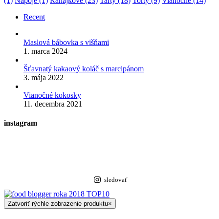
(1)
Nápoje
(1)
Raňajkové
(23)
Tarty
(18)
Torty
(9)
Vianočné
(14)
Recent
Maslová bábovka s višňami
1. marca 2024
Šťavnatý kakaový koláč s marcipánom
3. mája 2022
Vianočné kokosky
11. decembra 2021
instagram
sledovať
Zatvoriť rýchle zobrazenie produktu
×