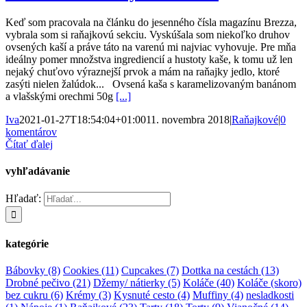
Keď som pracovala na článku do jesenného čísla magazínu Brezza,
vybrala som si raňajkovú sekciu. Vyskúšala som niekoľko druhov
ovsených kaší a práve táto na varenú mi najviac vyhovuje. Pre mňa
ideálny pomer množstva ingrediencií a hustoty kaše, k tomu už len
nejaký chuťovo výraznejší prvok a mám na raňajky jedlo, ktoré
zasýti nielen žalúdok... Ovsená kaša s karamelizovaným banánom
a vlašskými orechmi 50g
[...]
Iva
2021-01-27T18:54:04+01:00
11. novembra 2018
|
Raňajkové
|
0
komentárov
Čítať ďalej
vyhľadávanie
Hľadať:
kategórie
Bábovky
(8)
Cookies
(11)
Cupcakes
(7)
Dottka na cestách
(13)
Drobné pečivo
(21)
Džemy/ nátierky
(5)
Koláče
(40)
Koláče (skoro)
bez cukru
(6)
Krémy
(3)
Kysnuté cesto
(4)
Muffiny
(4)
nesladkosti