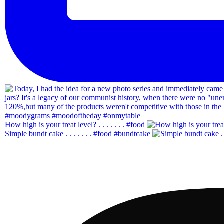
How high is your treat level? . . . . . . . #food
Simple bundt cake . . . . . . . #food #bundtcake