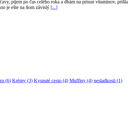
ťavy, pijem po čas celého roka a dbám na prísun vitamínov, prišla
kto je ešte na ňom závislý
[...]
ru
(6)
Krémy
(3)
Kysnuté cesto
(4)
Muffiny
(4)
nesladkosti
(1)