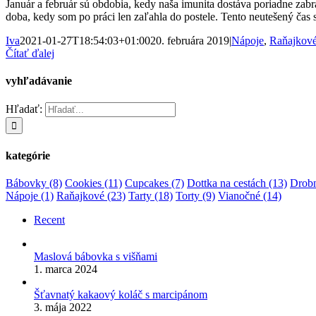
Január a február sú obdobia, kedy naša imunita dostáva poriadne zabr
doba, kedy som po práci len zaľahla do postele. Tento neutešený čas 
Iva
2021-01-27T18:54:03+01:00
20. februára 2019
|
Nápoje
,
Raňajkov
Čítať ďalej
vyhľadávanie
Hľadať:
kategórie
Bábovky
(8)
Cookies
(11)
Cupcakes
(7)
Dottka na cestách
(13)
Drobn
Nápoje
(1)
Raňajkové
(23)
Tarty
(18)
Torty
(9)
Vianočné
(14)
Recent
Maslová bábovka s višňami
1. marca 2024
Šťavnatý kakaový koláč s marcipánom
3. mája 2022