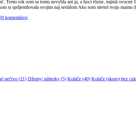
ať. Tento rok som sa tomu nevyhla ani ja, a hoci rôzne, najmä ovocné š
som si spríjemňovala svojim naj seriálom Ako som stretol tvoju mamu (
é
|
0 komentárov
é pečivo
(21)
Džemy/ nátierky
(5)
Koláče
(40)
Koláče (skoro) bez cuk