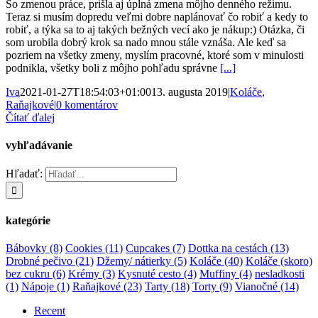
So zmenou práce, prišla aj úplná zmena môjho denného režimu.
Teraz si musím dopredu veľmi dobre naplánovať čo robiť a kedy to
robiť, a týka sa to aj takých bežných vecí ako je nákup:) Otázka, či
som urobila dobrý krok sa nado mnou stále vznáša. Ale keď sa
pozriem na všetky zmeny, myslím pracovné, ktoré som v minulosti
podnikla, všetky boli z môjho pohľadu správne
[...]
Iva
2021-01-27T18:54:03+01:00
13. augusta 2019
|
Koláče
,
Raňajkové
|
0 komentárov
Čítať ďalej
vyhľadávanie
Hľadať:
kategórie
Bábovky
(8)
Cookies
(11)
Cupcakes
(7)
Dottka na cestách
(13)
Drobné pečivo
(21)
Džemy/ nátierky
(5)
Koláče
(40)
Koláče (skoro)
bez cukru
(6)
Krémy
(3)
Kysnuté cesto
(4)
Muffiny
(4)
nesladkosti
(1)
Nápoje
(1)
Raňajkové
(23)
Tarty
(18)
Torty
(9)
Vianočné
(14)
Recent