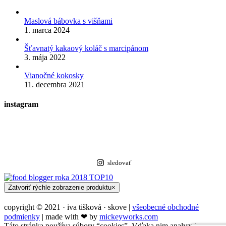
Maslová bábovka s višňami
1. marca 2024
Šťavnatý kakaový koláč s marcipánom
3. mája 2022
Vianočné kokosky
11. decembra 2021
instagram
sledovať
Zatvoriť rýchle zobrazenie produktu
×
copyright © 2021 · iva tišková · skove |
všeobecné obchodné
podmienky
| made with ❤︎ by
mickeyworks.com
Táto stránka používa súbory “cookies”. Vďaka nim analyzujeme