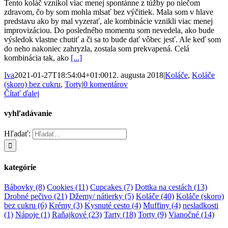
Tento koláč vznikol viac menej spontánne z túžby po niečom
zdravom, čo by som mohla mlsať bez výčitiek. Mala som v hlave
predstavu ako by mal vyzerať, ale kombinácie vznikli viac menej
improvizáciou. Do posledného momentu som nevedela, ako bude
výsledok vlastne chutiť a či sa to bude dať vôbec jesť. Ale keď som
do neho nakoniec zahryzla, zostala som prekvapená. Celá
kombinácia tak, ako
[...]
Iva
2021-01-27T18:54:04+01:00
12. augusta 2018
|
Koláče
,
Koláče
(skoro) bez cukru
,
Torty
|
0 komentárov
Čítať ďalej
vyhľadávanie
Hľadať:
kategórie
Bábovky
(8)
Cookies
(11)
Cupcakes
(7)
Dottka na cestách
(13)
Drobné pečivo
(21)
Džemy/ nátierky
(5)
Koláče
(40)
Koláče (skoro)
bez cukru
(6)
Krémy
(3)
Kysnuté cesto
(4)
Muffiny
(4)
nesladkosti
(1)
Nápoje
(1)
Raňajkové
(23)
Tarty
(18)
Torty
(9)
Vianočné
(14)