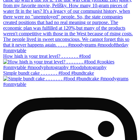
How high is your treat level? . . . . . . . #food
Simple bundt cake . . . . . . . #food #bundtcake