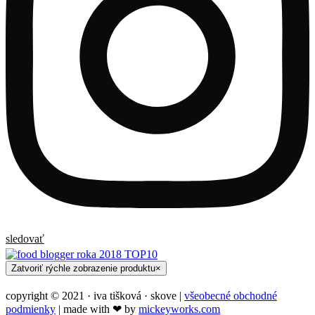
sledovať
Zatvoriť rýchle zobrazenie produktu
×
copyright © 2021 · iva tišková · skove |
všeobecné obchodné
podmienky
| made with ❤︎ by
mickeyworks.com