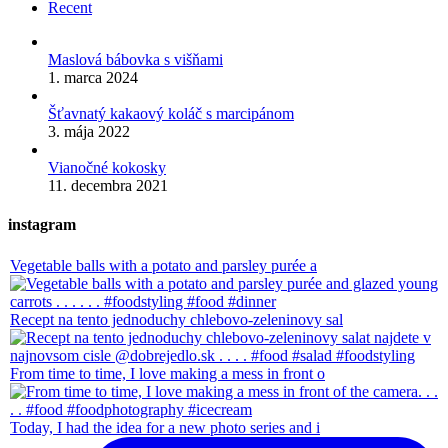
Recent
Maslová bábovka s višňami
1. marca 2024
Šťavnatý kakaový koláč s marcipánom
3. mája 2022
Vianočné kokosky
11. decembra 2021
instagram
Vegetable balls with a potato and parsley purée a
Recept na tento jednoduchy chlebovo-zeleninovy sal
From time to time, I love making a mess in front o
Today, I had the idea for a new photo series and i