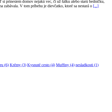
si prinesiem domov nejakú vec, či už šálku alebo starú bedničku,
a zabávala. V tom príbehu je dievčatko, ktoré sa nestará o
[...]
ru
(6)
Krémy
(3)
Kysnuté cesto
(4)
Muffiny
(4)
nesladkosti
(1)