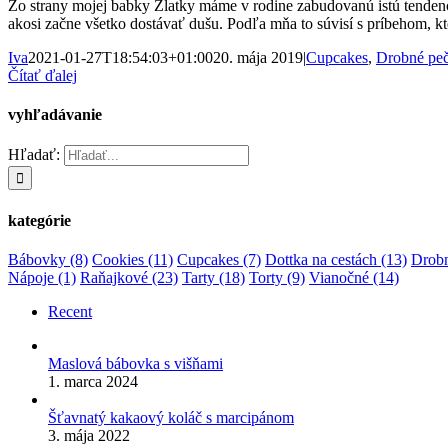
Zo strany mojej babky Zlatky máme v rodine zabudovanú istú tendenc
akosi začne všetko dostávať dušu. Podľa mňa to súvisí s príbehom, kt
Iva
2021-01-27T18:54:03+01:00
20. mája 2019
|
Cupcakes
,
Drobné pe
Čítať ďalej
vyhľadávanie
Hľadať:
kategórie
Bábovky
(8)
Cookies
(11)
Cupcakes
(7)
Dottka na cestách
(13)
Drobn
Nápoje
(1)
Raňajkové
(23)
Tarty
(18)
Torty
(9)
Vianočné
(14)
Recent
Maslová bábovka s višňami
1. marca 2024
Šťavnatý kakaový koláč s marcipánom
3. mája 2022