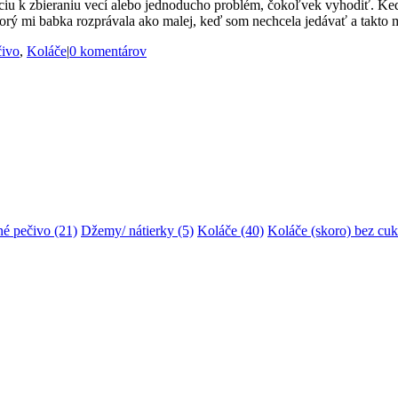
iu k zbieraniu vecí alebo jednoducho problém, čokoľvek vyhodiť. Keď 
orý mi babka rozprávala ako malej, keď som nechcela jedávať a takto m
čivo
,
Koláče
|
0 komentárov
é pečivo
(21)
Džemy/ nátierky
(5)
Koláče
(40)
Koláče (skoro) bez cuk