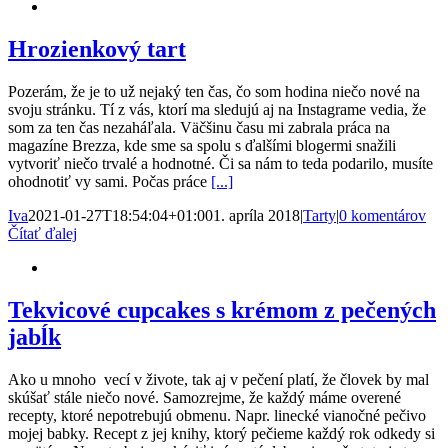
Hrozienkový tart
Pozerám, že je to už nejaký ten čas, čo som hodina niečo nové na
svoju stránku. Tí z vás, ktorí ma sledujú aj na Instagrame vedia, že
som za ten čas nezaháľala. Väčšinu času mi zabrala práca na
magazíne Brezza, kde sme sa spolu s ďalšími blogermi snažili
vytvoriť niečo trvalé a hodnotné. Či sa nám to teda podarilo, musíte
ohodnotiť vy sami. Počas práce
[...]
Iva
2021-01-27T18:54:04+01:00
1. apríla 2018
|
Tarty
|
0 komentárov
Čítať ďalej
Tekvicové cupcakes s krémom z pečených
jabĺk
Ako u mnoho vecí v živote, tak aj v pečení platí, že človek by mal
skúšať stále niečo nové. Samozrejme, že každý máme overené
recepty, ktoré nepotrebujú obmenu. Napr. linecké vianočné pečivo
mojej babky. Recept z jej knihy, ktorý pečieme každý rok odkedy si