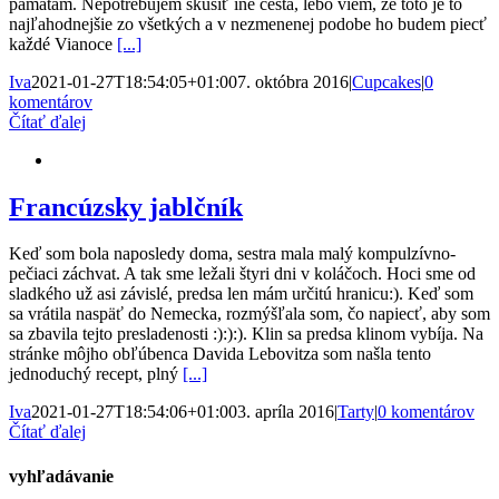
pamätám. Nepotrebujem skúsiť iné cestá, lebo viem, že toto je to
najľahodnejšie zo všetkých a v nezmenenej podobe ho budem piecť
každé Vianoce
[...]
Iva
2021-01-27T18:54:05+01:00
7. októbra 2016
|
Cupcakes
|
0
komentárov
Čítať ďalej
Francúzsky jablčník
Keď som bola naposledy doma, sestra mala malý kompulzívno-
pečiaci záchvat. A tak sme ležali štyri dni v koláčoch. Hoci sme od
sladkého už asi závislé, predsa len mám určitú hranicu:). Keď som
sa vrátila naspäť do Nemecka, rozmýšľala som, čo napiecť, aby som
sa zbavila tejto presladenosti :):):). Klin sa predsa klinom vybíja. Na
stránke môjho obľúbenca Davida Lebovitza som našla tento
jednoduchý recept, plný
[...]
Iva
2021-01-27T18:54:06+01:00
3. apríla 2016
|
Tarty
|
0 komentárov
Čítať ďalej
vyhľadávanie