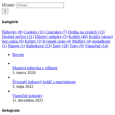
Hľadať:
kategórie
Bábovky
(8)
Cookies
(11)
Cupcakes
(7)
Dottka na cestách
(13)
Drobné pečivo
(21)
Džemy/ nátierky
(5)
Koláče
(40)
Koláče (skoro)
bez cukru
(6)
Krémy
(3)
Kysnuté cesto
(4)
Muffiny
(4)
nesladkosti
(1)
Nápoje
(1)
Raňajkové
(23)
Tarty
(18)
Torty
(9)
Vianočné
(14)
Recent
Maslová bábovka s višňami
1. marca 2024
Šťavnatý kakaový koláč s marcipánom
3. mája 2022
Vianočné kokosky
11. decembra 2021
instagram