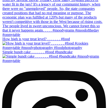
How high is your treat level? . . . . . . . #food
Simple bundt cake . . . . . . . #food #bundtcake