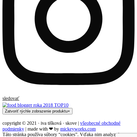
sledovať
Zatvoriť rýchle zobrazenie produktu
×
copyright © 2021 · iva tišková · skove |
všeobecné obchodné
podmienky
| made with ❤︎ by
mickeyworks.com
Táto stránka používa súbory “cookies”. Vďaka nim analyzujeme