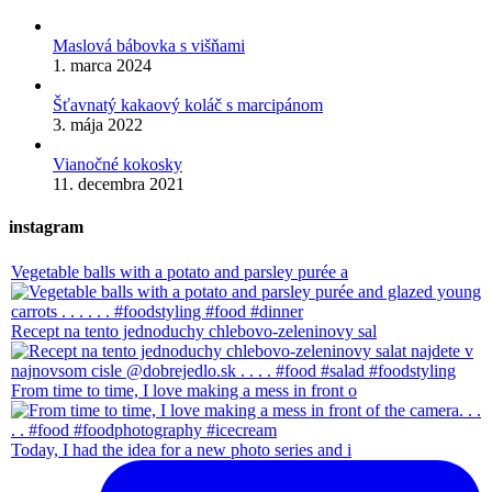
Maslová bábovka s višňami
1. marca 2024
Šťavnatý kakaový koláč s marcipánom
3. mája 2022
Vianočné kokosky
11. decembra 2021
instagram
Vegetable balls with a potato and parsley purée a
Recept na tento jednoduchy chlebovo-zeleninovy sal
From time to time, I love making a mess in front o
Today, I had the idea for a new photo series and i