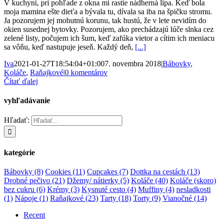
V kuchyni, pri pohľade z okna mi rastie nádherná lipa. Keď bola
moja mamina ešte dieťa a bývala tu, dívala sa iba na špičku stromu.
Ja pozorujem jej mohutnú korunu, tak hustú, že v lete nevidím do
okien susednej bytovky. Pozorujem, ako prechádzajú lúče slnka cez
zelené listy, počujem ich šum, keď zafúka vietor a cítim ich meniacu
sa vôňu, keď nastupuje jeseň. Každý deň,
[...]
Iva
2021-01-27T18:54:04+01:00
7. novembra 2018
|
Bábovky
,
Koláče
,
Raňajkové
|
0 komentárov
Čítať ďalej
vyhľadávanie
Hľadať:
kategórie
Bábovky
(8)
Cookies
(11)
Cupcakes
(7)
Dottka na cestách
(13)
Drobné pečivo
(21)
Džemy/ nátierky
(5)
Koláče
(40)
Koláče (skoro)
bez cukru
(6)
Krémy
(3)
Kysnuté cesto
(4)
Muffiny
(4)
nesladkosti
(1)
Nápoje
(1)
Raňajkové
(23)
Tarty
(18)
Torty
(9)
Vianočné
(14)
Recent