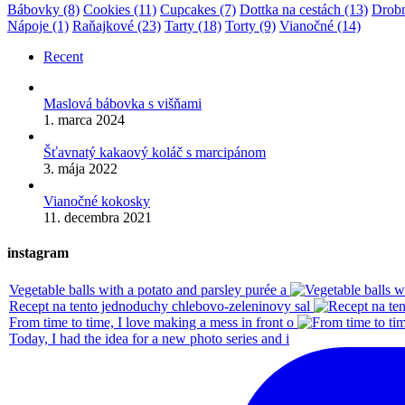
Bábovky
(8)
Cookies
(11)
Cupcakes
(7)
Dottka na cestách
(13)
Drobn
Nápoje
(1)
Raňajkové
(23)
Tarty
(18)
Torty
(9)
Vianočné
(14)
Recent
Maslová bábovka s višňami
1. marca 2024
Šťavnatý kakaový koláč s marcipánom
3. mája 2022
Vianočné kokosky
11. decembra 2021
instagram
Vegetable balls with a potato and parsley purée a
Recept na tento jednoduchy chlebovo-zeleninovy sal
From time to time, I love making a mess in front o
Today, I had the idea for a new photo series and i