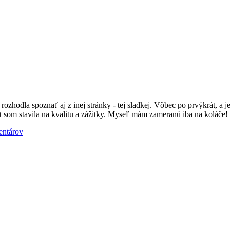
hodla spoznať aj z inej stránky - tej sladkej. Vôbec po prvýkrát, a j
krát som stavila na kvalitu a zážitky. Myseľ mám zameranú iba na koláč
entárov