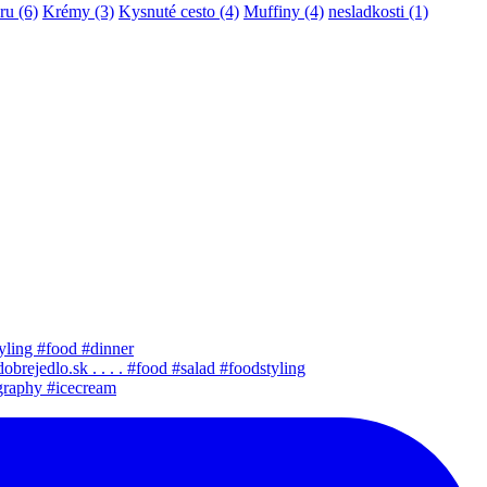
ru
(6)
Krémy
(3)
Kysnuté cesto
(4)
Muffiny
(4)
nesladkosti
(1)