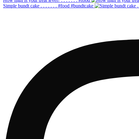
How high is your treat level? . . . . . . . #food
Simple bundt cake . . . . . . . #food #bundtcake