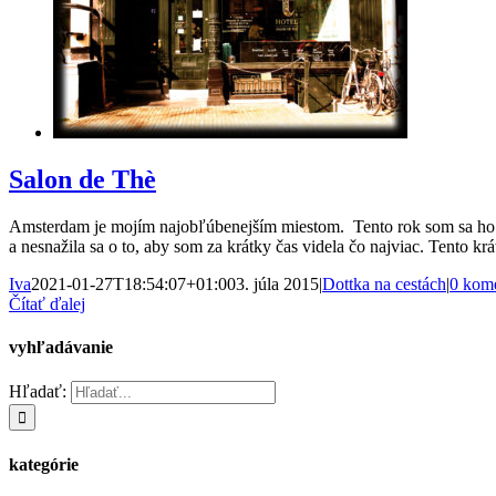
Salon de Thè
Amsterdam je mojím najobľúbenejším miestom. Tento rok som sa ho roz
a nesnažila sa o to, aby som za krátky čas videla čo najviac. Tento 
Iva
2021-01-27T18:54:07+01:00
3. júla 2015
|
Dottka na cestách
|
0 kom
Čítať ďalej
vyhľadávanie
Hľadať:
kategórie