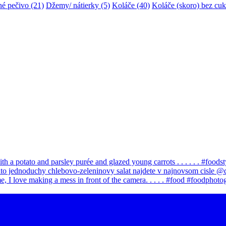
é pečivo
(21)
Džemy/ nátierky
(5)
Koláče
(40)
Koláče (skoro) bez cuk