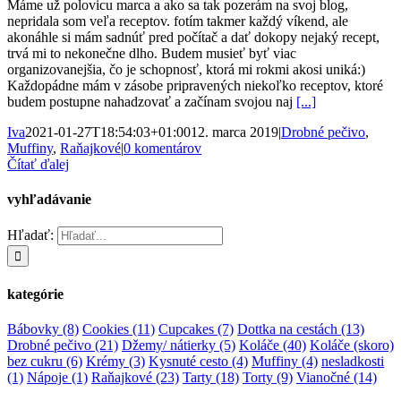
Máme už polovicu marca a ako sa tak pozerám na svoj blog,
nepridala som veľa receptov. fotím takmer každý víkend, ale
akonáhle si mám sadnúť pred počítač a dať dokopy nejaký recept,
trvá mi to nekonečne dlho. Budem musieť byť viac
organizovanejšia, čo je schopnosť, ktorá mi rokmi akosi uniká:)
Každopádne mám v zásobe pripravených niekoľko receptov, ktoré
budem postupne nahadzovať a začínam svojou naj
[...]
Iva
2021-01-27T18:54:03+01:00
12. marca 2019
|
Drobné pečivo
,
Muffiny
,
Raňajkové
|
0 komentárov
Čítať ďalej
vyhľadávanie
Hľadať:
kategórie
Bábovky
(8)
Cookies
(11)
Cupcakes
(7)
Dottka na cestách
(13)
Drobné pečivo
(21)
Džemy/ nátierky
(5)
Koláče
(40)
Koláče (skoro)
bez cukru
(6)
Krémy
(3)
Kysnuté cesto
(4)
Muffiny
(4)
nesladkosti
(1)
Nápoje
(1)
Raňajkové
(23)
Tarty
(18)
Torty
(9)
Vianočné
(14)