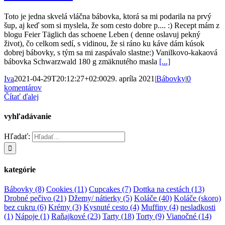
Toto je jedna skvelá vláčna bábovka, ktorá sa mi podarila na prvý
šup, aj keď som si myslela, že som cesto dobre p.... :) Recept mám z
blogu Feier Täglich das schoene Leben ( denne oslavuj pekný
život), čo celkom sedí, s vidinou, že si ráno ku káve dám kúsok
dobrej bábovky, s tým sa mi zaspávalo slastne:) Vanilkovo-kakaová
bábovka Schwarzwald 180 g zmäknutého masla
[...]
Iva
2021-04-29T20:12:27+02:00
29. apríla 2021
|
Bábovky
|
0
komentárov
Čítať ďalej
vyhľadávanie
Hľadať:
kategórie
Bábovky
(8)
Cookies
(11)
Cupcakes
(7)
Dottka na cestách
(13)
Drobné pečivo
(21)
Džemy/ nátierky
(5)
Koláče
(40)
Koláče (skoro)
bez cukru
(6)
Krémy
(3)
Kysnuté cesto
(4)
Muffiny
(4)
nesladkosti
(1)
Nápoje
(1)
Raňajkové
(23)
Tarty
(18)
Torty
(9)
Vianočné
(14)