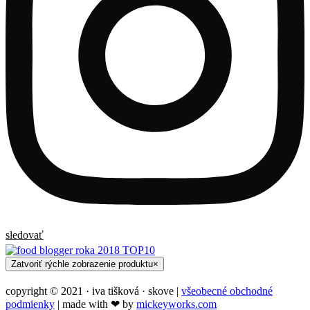
sledovať
Zatvoriť rýchle zobrazenie produktu
×
copyright © 2021 · iva tišková · skove |
všeobecné obchodné
podmienky
| made with ❤︎ by
mickeyworks.com