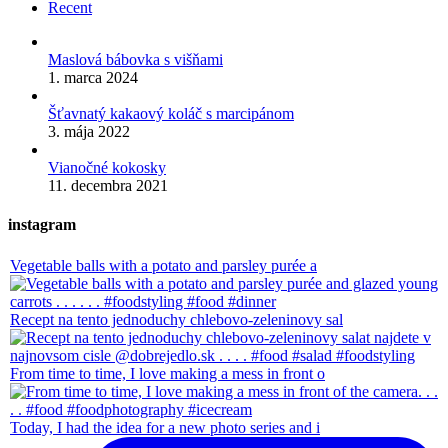
Recent
Maslová bábovka s višňami
1. marca 2024
Šťavnatý kakaový koláč s marcipánom
3. mája 2022
Vianočné kokosky
11. decembra 2021
instagram
Vegetable balls with a potato and parsley purée a
Recept na tento jednoduchy chlebovo-zeleninovy sal
From time to time, I love making a mess in front o
Today, I had the idea for a new photo series and i