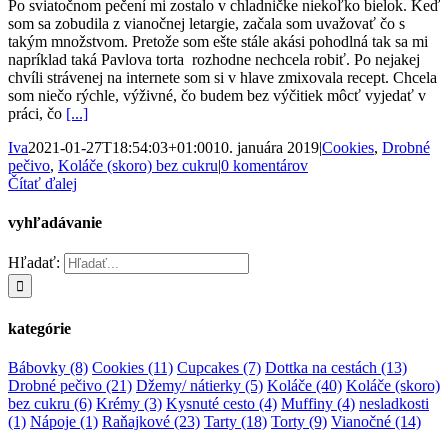
Po sviatočnom pečení mi zostalo v chladničke niekoľko bielok. Keď
som sa zobudila z vianočnej letargie, začala som uvažovať čo s
takým množstvom. Pretože som ešte stále akási pohodlná tak sa mi
napríklad taká Pavlova torta rozhodne nechcela robiť. Po nejakej
chvíli strávenej na internete som si v hlave zmixovala recept. Chcela
som niečo rýchle, výživné, čo budem bez výčitiek môcť vyjedať v
práci, čo
[...]
Iva
2021-01-27T18:54:03+01:00
10. januára 2019
|
Cookies
,
Drobné
pečivo
,
Koláče (skoro) bez cukru
|
0 komentárov
Čítať ďalej
vyhľadávanie
Hľadať:
kategórie
Bábovky
(8)
Cookies
(11)
Cupcakes
(7)
Dottka na cestách
(13)
Drobné pečivo
(21)
Džemy/ nátierky
(5)
Koláče
(40)
Koláče (skoro)
bez cukru
(6)
Krémy
(3)
Kysnuté cesto
(4)
Muffiny
(4)
nesladkosti
(1)
Nápoje
(1)
Raňajkové
(23)
Tarty
(18)
Torty
(9)
Vianočné
(14)