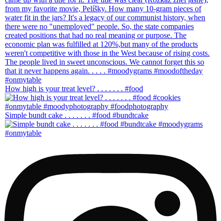
How high is your treat level? . . . . . . . #food
Simple bundt cake . . . . . . . #food #bundtcake