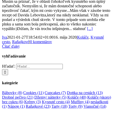
Musím sa priznať, že v oblasti čohokoľvek kysnutého som úplný
začiatočník. Nemyslím si, že mám dostatočné schopnosti alebo
trpezlivosť čakať, kým mi cesto vykysne...Mám však v zásobe tento
recept od Davida Lebovitza,ktorý ma nikdy nesklamal. Vždy sa mi
podarí a výsledok chutí skvele. V tomto prípade som urobila ešte
plnku a sama som bola prekvapená, ako to všetko nakoniec
vypálilo:)Dúfam, že vás trochu inšpirujem... stiahnuť
[...]
Iva
2021-01-27T18:54:02+01:00
16. mája 2020
|
Koláče
,
Kysnuté
cesto
,
Raňajkové
|
0 komentárov
Čítať ďalej
vyhľadávanie
Hľadať:
kategórie
Bábovky
(8)
Cookies
(11)
Cupcakes
(7)
Dottka na cestách
(13)
Drobné pečivo
(21)
Džemy/ nátierky
(5)
Koláče
(40)
Koláče (skoro)
bez cukru
(6)
Krémy
(3)
Kysnuté cesto
(4)
Muffiny
(4)
nesladkosti
(1)
Nápoje
(1)
Raňajkové
(23)
Tarty
(18)
Torty
(9)
Vianočné
(14)