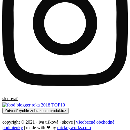
sledovať
Zatvoriť rýchle zobrazenie produktu
×
copyright © 2021 · iva tišková · skove |
všeobecné obchodné
podmienky
| made with ❤︎ by
mickeyworks.com