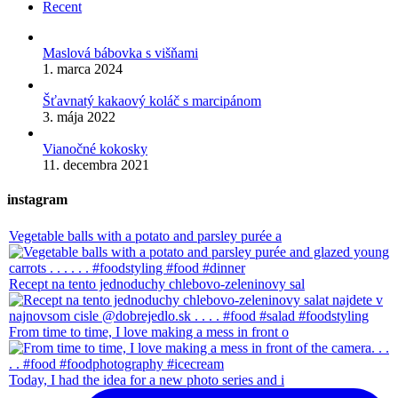
Recent
Maslová bábovka s višňami
1. marca 2024
Šťavnatý kakaový koláč s marcipánom
3. mája 2022
Vianočné kokosky
11. decembra 2021
instagram
Vegetable balls with a potato and parsley purée a
Recept na tento jednoduchy chlebovo-zeleninovy sal
From time to time, I love making a mess in front o
Today, I had the idea for a new photo series and i