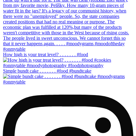
How high is your treat level? . . . . . . . #food
Simple bundt cake . . . . . . . #food #bundtcake