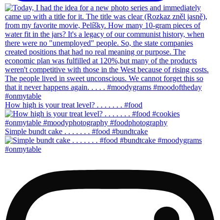
How high is your treat level? . . . . . . . #food
Simple bundt cake . . . . . . . #food #bundtcake