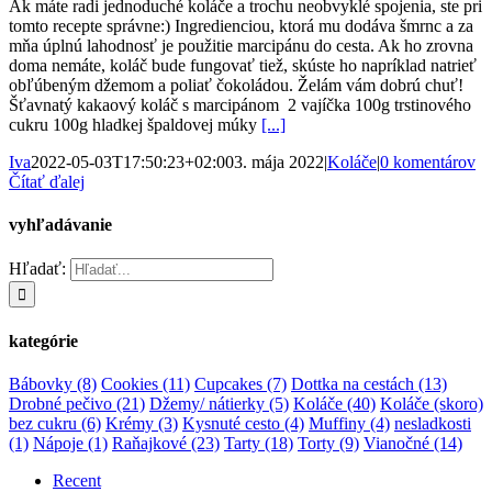
Ak máte radi jednoduché koláče a trochu neobvyklé spojenia, ste pri
tomto recepte správne:) Ingredienciou, ktorá mu dodáva šmrnc a za
mňa úplnú lahodnosť je použitie marcipánu do cesta. Ak ho zrovna
doma nemáte, koláč bude fungovať tiež, skúste ho napríklad natrieť
obľúbeným džemom a poliať čokoládou. Želám vám dobrú chuť!
Šťavnatý kakaový koláč s marcipánom 2 vajíčka 100g trstinového
cukru 100g hladkej špaldovej múky
[...]
Iva
2022-05-03T17:50:23+02:00
3. mája 2022
|
Koláče
|
0 komentárov
Čítať ďalej
vyhľadávanie
Hľadať:
kategórie
Bábovky
(8)
Cookies
(11)
Cupcakes
(7)
Dottka na cestách
(13)
Drobné pečivo
(21)
Džemy/ nátierky
(5)
Koláče
(40)
Koláče (skoro)
bez cukru
(6)
Krémy
(3)
Kysnuté cesto
(4)
Muffiny
(4)
nesladkosti
(1)
Nápoje
(1)
Raňajkové
(23)
Tarty
(18)
Torty
(9)
Vianočné
(14)
Recent