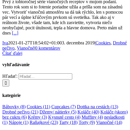
Prvý z tohtoročnej série vianočných receptov v mojom podaní.
Tento rok som si to fotenie poriadne užila a prišla som na zásadnú
vec. Vytvoriť vianočnú atmosféru sa dá tak rýchlo, len s pomocou
pár vecí a úplne kľúčovým prvkom sú svetielka. Tak ako aj v
reálnom živote, všade tam, kde ich zasvietite, vytvoria niečo
neobyčajné, pocit útulnosti, tepla a hlavne domova. Preto mám už
dnes
[...]
Iva
2021-01-27T18:54:02+01:00
3. decembra 2019
|
Cookies
,
Drobné
pečivo
,
Vianočné
|
0 komentárov
Čítať ďalej
vyhľadávanie
Hľadať:
kategórie
Bábovky
(8)
Cookies
(11)
Cupcakes
(7)
Dottka na cestách
(13)
Drobné pečivo
(21)
Džemy/ nátierky
(5)
Koláče
(40)
Koláče (skoro)
bez cukru
(6)
Krémy
(3)
Kysnuté cesto
(4)
Muffiny
(4)
nesladkosti
(1)
Nápoje
(1)
Raňajkové
(23)
Tarty
(18)
Torty
(9)
Vianočné
(14)