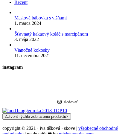
Recent
Maslová bábovka s višňami
1. marca 2024
Šťavnatý kakaový koláč s marcipánom
3. mája 2022
Vianočné kokosky
11. decembra 2021
instagram
sledovať
Zatvoriť rýchle zobrazenie produktu
×
copyright © 2021 · iva tišková · skove |
všeobecné obchodné
podmienky
| made with ❤︎ by
mickeyworks.com