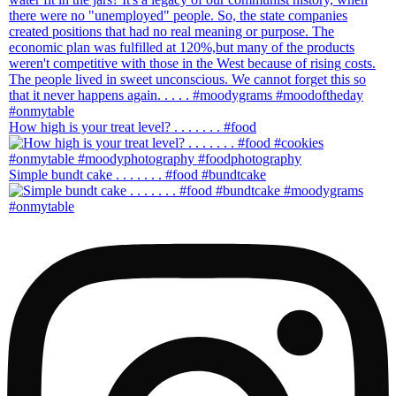
How high is your treat level? . . . . . . . #food
Simple bundt cake . . . . . . . #food #bundtcake