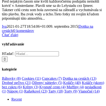
Pred nejakým časom sme kvôli každoročnému podujatiu nemohli
kotviť v Amsterdame. Plavili sme sa do Lelystadu cez Ijmeer.
Takmer celú cestu som bola zavesená na zábradlí a vychutnávala si
túto plavbu. Iba zvuk vody a ticho.Tieto fotky mi svojím kľudom
pripomínajú túto atmosféru...
Iva
2021-01-27T18:54:06+01:00
9. septembra 2015
|
Dottka na
cestách
|
0 komentárov
Čítať ďalej
vyhľadávanie
Hľadať:
kategórie
Bábovky
(8)
Cookies
(11)
Cupcakes
(7)
Dottka na cestách
(13)
Drobné pečivo
(21)
Džemy/ nátierky
(5)
Koláče
(40)
Koláče (skoro)
bez cukru
(6)
Krémy
(3)
Kysnuté cesto
(4)
Muffiny
(4)
nesladkosti
(1)
Nápoje
(1)
Raňajkové
(23)
Tarty
(18)
Torty
(9)
Vianočné
(14)
Recent