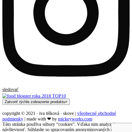
sledovať
Zatvoriť rýchle zobrazenie produktu
×
copyright © 2021 · iva tišková · skove |
všeobecné obchodné
podmienky
| made with ❤︎ by
mickeyworks.com
Táto stránka používa súbory “cookies”. Vďaka nim analyzujeme
návštevnosť. Súhlasíte so spracovaním anonymizovaných osobných