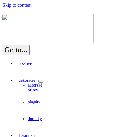
Skip to content
Go to...
o skove
dekorácie
autorské
printy
plagáty
doplnky
keramika