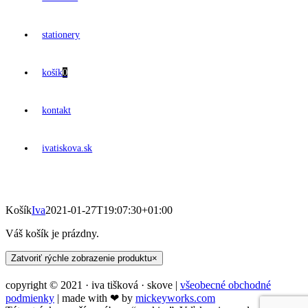
stationery
košík
0
kontakt
ivatiskova.sk
Košík
Iva
2021-01-27T19:07:30+01:00
Váš košík je prázdny.
Zatvoriť rýchle zobrazenie produktu
×
copyright © 2021 · iva tišková · skove |
všeobecné obchodné
podmienky
| made with ❤︎ by
mickeyworks.com