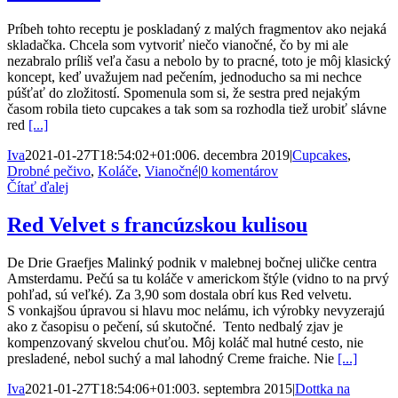
Príbeh tohto receptu je poskladaný z malých fragmentov ako nejaká
skladačka. Chcela som vytvoriť niečo vianočné, čo by mi ale
nezabralo príliš veľa času a nebolo by to pracné, toto je môj klasický
koncept, keď uvažujem nad pečením, jednoducho sa mi nechce
púšťať do zložitostí. Spomenula som si, že sestra pred nejakým
časom robila tieto cupcakes a tak som sa rozhodla tiež urobiť slávne
red
[...]
Iva
2021-01-27T18:54:02+01:00
6. decembra 2019
|
Cupcakes
,
Drobné pečivo
,
Koláče
,
Vianočné
|
0 komentárov
Čítať ďalej
Red Velvet s francúzskou kulisou
De Drie Graefjes Malinký podnik v malebnej bočnej uličke centra
Amsterdamu. Pečú sa tu koláče v americkom štýle (vidno to na prvý
pohľad, sú veľké). Za 3,90 som dostala obrí kus Red velvetu.
S vonkajšou úpravou si hlavu moc nelámu, ich výrobky nevyzerajú
ako z časopisu o pečení, sú skutočné. Tento nedbalý zjav je
kompenzovaný skvelou chuťou. Môj koláč mal hutné cesto, nie
presladené, nebol suchý a mal lahodný Creme fraiche. Nie
[...]
Iva
2021-01-27T18:54:06+01:00
3. septembra 2015
|
Dottka na