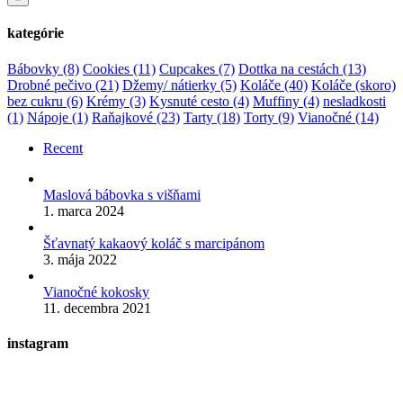
kategórie
Bábovky
(8)
Cookies
(11)
Cupcakes
(7)
Dottka na cestách
(13)
Drobné pečivo
(21)
Džemy/ nátierky
(5)
Koláče
(40)
Koláče (skoro)
bez cukru
(6)
Krémy
(3)
Kysnuté cesto
(4)
Muffiny
(4)
nesladkosti
(1)
Nápoje
(1)
Raňajkové
(23)
Tarty
(18)
Torty
(9)
Vianočné
(14)
Recent
Maslová bábovka s višňami
1. marca 2024
Šťavnatý kakaový koláč s marcipánom
3. mája 2022
Vianočné kokosky
11. decembra 2021
instagram