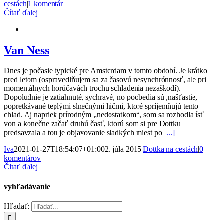
cestách
|
1 komentár
Čítať ďalej
Van Ness
Dnes je počasie typické pre Amsterdam v tomto období. Je krátko
pred letom (ospravedlňujem sa za časovú nesynchrónnosť, ale pri
momentálnych horúčavách trochu schladenia nezaškodí).
Dopoludnie je zatiahnuté, sychravé, no poobedia sú ,našťastie,
popretkávané teplými slnečnými lúčmi, ktoré spríjemňujú tento
chlad. Aj napriek prírodným „nedostatkom“, som sa rozhodla ísť
von a konečne začať druhú časť, ktorú som si pre Dottku
predsavzala a tou je objavovanie sladkých miest po
[...]
Iva
2021-01-27T18:54:07+01:00
2. júla 2015
|
Dottka na cestách
|
0
komentárov
Čítať ďalej
vyhľadávanie
Hľadať: