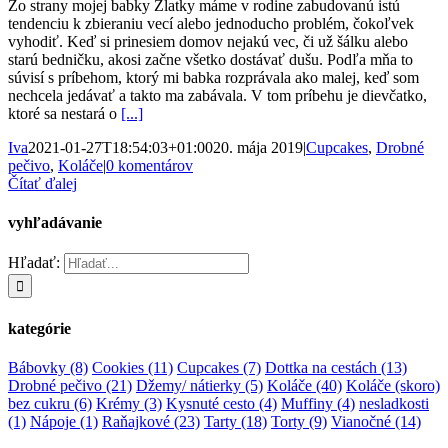
Zo strany mojej babky Zlatky máme v rodine zabudovanú istú
tendenciu k zbieraniu vecí alebo jednoducho problém, čokoľvek
vyhodiť. Keď si prinesiem domov nejakú vec, či už šálku alebo
starú bedničku, akosi začne všetko dostávať dušu. Podľa mňa to
súvisí s príbehom, ktorý mi babka rozprávala ako malej, keď som
nechcela jedávať a takto ma zabávala. V tom príbehu je dievčatko,
ktoré sa nestará o
[...]
Iva
2021-01-27T18:54:03+01:00
20. mája 2019
|
Cupcakes
,
Drobné
pečivo
,
Koláče
|
0 komentárov
Čítať ďalej
vyhľadávanie
Hľadať:
kategórie
Bábovky
(8)
Cookies
(11)
Cupcakes
(7)
Dottka na cestách
(13)
Drobné pečivo
(21)
Džemy/ nátierky
(5)
Koláče
(40)
Koláče (skoro)
bez cukru
(6)
Krémy
(3)
Kysnuté cesto
(4)
Muffiny
(4)
nesladkosti
(1)
Nápoje
(1)
Raňajkové
(23)
Tarty
(18)
Torty
(9)
Vianočné
(14)