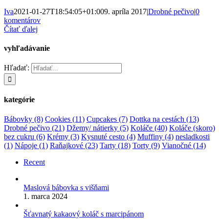
Iva
2021-01-27T18:54:05+01:00
9. apríla 2017
|
Drobné pečivo
|
0
komentárov
Čítať ďalej
vyhľadávanie
Hľadať:
kategórie
Bábovky
(8)
Cookies
(11)
Cupcakes
(7)
Dottka na cestách
(13)
Drobné pečivo
(21)
Džemy/ nátierky
(5)
Koláče
(40)
Koláče (skoro)
bez cukru
(6)
Krémy
(3)
Kysnuté cesto
(4)
Muffiny
(4)
nesladkosti
(1)
Nápoje
(1)
Raňajkové
(23)
Tarty
(18)
Torty
(9)
Vianočné
(14)
Recent
Maslová bábovka s višňami
1. marca 2024
Šťavnatý kakaový koláč s marcipánom