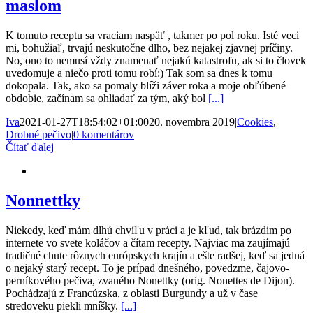
maslom
K tomuto receptu sa vraciam naspäť , takmer po pol roku. Isté veci
mi, bohužiaľ, trvajú neskutočne dlho, bez nejakej zjavnej príčiny.
No, ono to nemusí vždy znamenať nejakú katastrofu, ak si to človek
uvedomuje a niečo proti tomu robí:) Tak som sa dnes k tomu
dokopala. Tak, ako sa pomaly blíži záver roka a moje obľúbené
obdobie, začínam sa ohliadať za tým, aký bol
[...]
Iva
2021-01-27T18:54:02+01:00
20. novembra 2019
|
Cookies
,
Drobné pečivo
|
0 komentárov
Čítať ďalej
Nonnettky
Niekedy, keď mám dlhú chvíľu v práci a je kľud, tak brázdim po
internete vo svete koláčov a čítam recepty. Najviac ma zaujímajú
tradičné chute rôznych európskych krajín a ešte radšej, keď sa jedná
o nejaký starý recept. To je prípad dnešného, povedzme, čajovo-
perníkového pečiva, zvaného Nonettky (orig. Nonettes de Dijon).
Pochádzajú z Francúzska, z oblasti Burgundy a už v čase
stredoveku piekli mníšky.
[...]